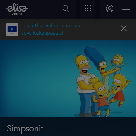
Lataa Elisa Viihde -sovellus
sovelluskaupastasi
Simpsonit