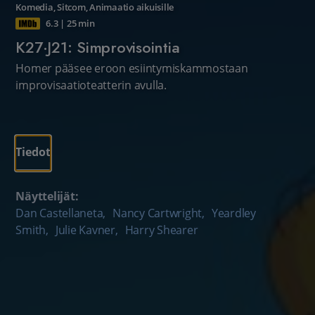
Komedia
,
Sitcom
,
Animaatio aikuisille
6.3
|
25 min
K27·J21: Simprovisointia
Homer pääsee eroon esiintymiskammostaan
improvisaatioteatterin avulla.
Tiedot
Näyttelijät:
Dan Castellaneta
,
Nancy Cartwright
,
Yeardley
Smith
,
Julie Kavner
,
Harry Shearer