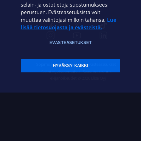
selain- ja ostotietoja suostumukseesi
ELISA.FI
perustuen. Evästeasetuksista voit
muuttaa valintojasi milloin tahansa.
Lue
lisää tietosuojasta ja evästeistä.
EVÄSTEASETUKSET
Sopimusehdot
Tietosuoja
Evästeasetukset
HYVÄKSY KAIKKI
Sääntelyviranomaiset
Saavutettavuus
Tekijänoikeudet © 2026 Elisa Oyj