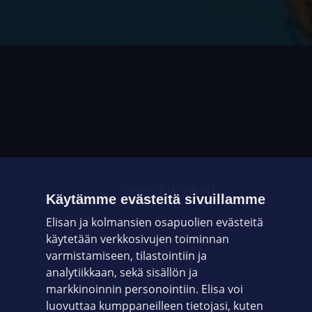
OHJEET JA VINKIT
Käytämme evästeitä sivuillamme
Elisan ja kolmansien osapuolien evästeitä
OMAYHTEISÖ
käytetään verkkosivujen toiminnan
varmistamiseen, tilastointiin ja
VIANSELVITYS
analytiikkaan, sekä sisällön ja
markkinoinnin personointiin. Elisa voi
ASIAKASPALVELU
luovuttaa kumppaneilleen tietojasi, kuten