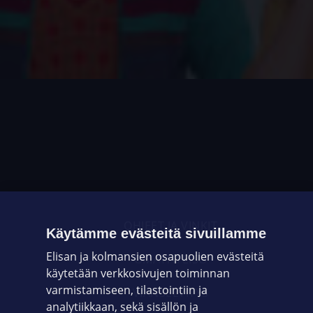
OHJEET JA VINKIT
Käytämme evästeitä sivuillamme
Elisan ja kolmansien osapuolien evästeitä
OMAYHTEISÖ
käytetään verkkosivujen toiminnan
varmistamiseen, tilastointiin ja
VIANSELVITYS
analytiikkaan, sekä sisällön ja