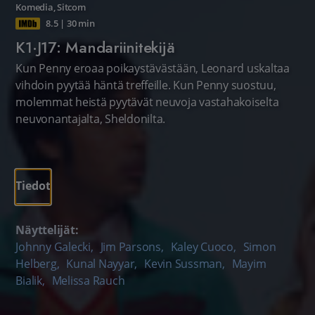
Komedia
,
Sitcom
8.5
|
30 min
K1·J17: Mandariinitekijä
Kun Penny eroaa poikaystävästään, Leonard uskaltaa
vihdoin pyytää häntä treffeille. Kun Penny suostuu,
molemmat heistä pyytävät neuvoja vastahakoiselta
neuvonantajalta, Sheldonilta.
Tiedot
Näyttelijät:
Johnny Galecki
,
Jim Parsons
,
Kaley Cuoco
,
Simon
Helberg
,
Kunal Nayyar
,
Kevin Sussman
,
Mayim
Bialik
,
Melissa Rauch