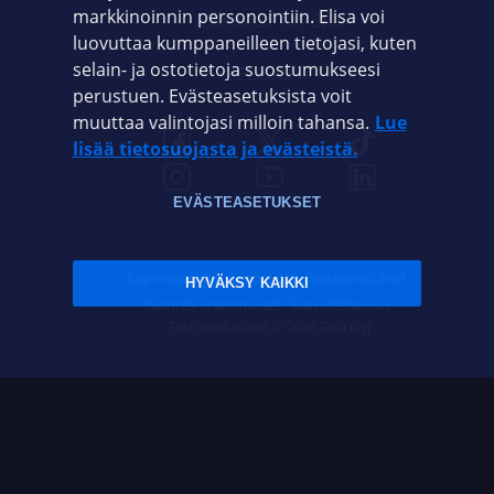
markkinoinnin personointiin. Elisa voi
ASIAKASPALVELU
luovuttaa kumppaneilleen tietojasi, kuten
selain- ja ostotietoja suostumukseesi
ELISA.FI
perustuen. Evästeasetuksista voit
muuttaa valintojasi milloin tahansa.
Lue
lisää tietosuojasta ja evästeistä.
EVÄSTEASETUKSET
Sopimusehdot
Tietosuoja
Evästeasetukset
HYVÄKSY KAIKKI
Sääntelyviranomaiset
Saavutettavuus
Tekijänoikeudet © 2026 Elisa Oyj