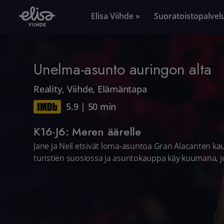
Elisa Viihde »
Suoratoistopalvel
Unelma-asunto auringon alta
Reality
,
Viihde
,
Elämäntapa
5.9
|
50 min
K16·J6: Meren äärelle
Jane ja Neil etsivät loma-asuntoa Gran Alacanten ka
turistien suosiossa ja asuntokauppa käy kuumana, jo