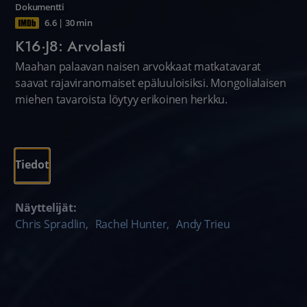
Dokumentti
6.6
|
30 min
K16·J8: Arvolasti
Maahan palaavan naisen arvokkaat matkatavarat
saavat rajaviranomaiset epäluuloisiksi. Mongolialaisen
miehen tavaroista löytyy erikoinen herkku.
Tiedot
Näyttelijät:
Chris Spradlin
,
Rachel Hunter
,
Andy Trieu