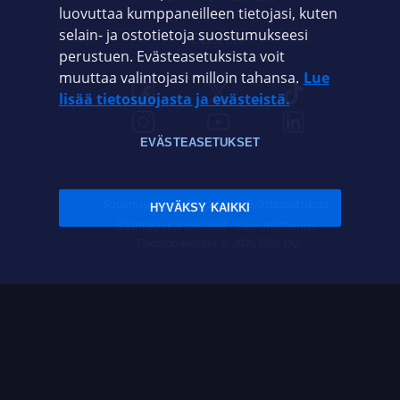
luovuttaa kumppaneilleen tietojasi, kuten
selain- ja ostotietoja suostumukseesi
ELISA.FI
perustuen. Evästeasetuksista voit
muuttaa valintojasi milloin tahansa.
Lue
lisää tietosuojasta ja evästeistä.
EVÄSTEASETUKSET
Sopimusehdot
Tietosuoja
Evästeasetukset
HYVÄKSY KAIKKI
Sääntelyviranomaiset
Saavutettavuus
Tekijänoikeudet © 2026 Elisa Oyj