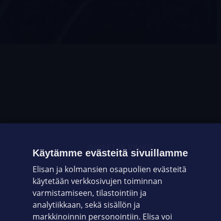
OHJEET JA VINKIT
Käytämme evästeitä sivuillamme
Elisan ja kolmansien osapuolien evästeitä
OMAYHTEISÖ
käytetään verkkosivujen toiminnan
varmistamiseen, tilastointiin ja
VIANSELVITYS
analytiikkaan, sekä sisällön ja
markkinoinnin personointiin. Elisa voi
ASIAKASPALVELU