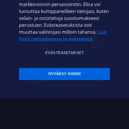
markkinoinnin personointiin. Elisa voi
ASIAKASPALVELU
luovuttaa kumppaneilleen tietojasi, kuten
selain- ja ostotietoja suostumukseesi
ELISA.FI
perustuen. Evästeasetuksista voit
muuttaa valintojasi milloin tahansa.
Lue
lisää tietosuojasta ja evästeistä.
EVÄSTEASETUKSET
Sopimusehdot
Tietosuoja
Evästeasetukset
HYVÄKSY KAIKKI
Sääntelyviranomaiset
Saavutettavuus
Tekijänoikeudet © 2026 Elisa Oyj