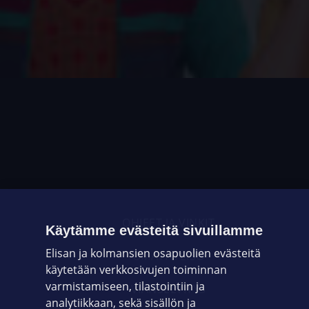
OHJEET JA VINKIT
Käytämme evästeitä sivuillamme
Elisan ja kolmansien osapuolien evästeitä
OMAYHTEISÖ
käytetään verkkosivujen toiminnan
varmistamiseen, tilastointiin ja
VIANSELVITYS
analytiikkaan, sekä sisällön ja