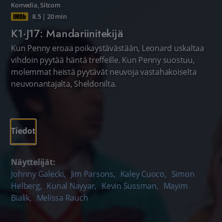
Komedia
,
Sitcom
8.5
|
20 min
K1·J17: Mandariinitekijä
Kun Penny eroaa poikaystävästään, Leonard uskaltaa
vihdoin pyytää häntä treffeille. Kun Penny suostuu,
molemmat heistä pyytävät neuvoja vastahakoiselta
neuvonantajalta, Sheldonilta.
Tiedot
Näyttelijät:
Johnny Galecki
,
Jim Parsons
,
Kaley Cuoco
,
Simon
Helberg
,
Kunal Nayyar
,
Kevin Sussman
,
Mayim
Bialik
,
Melissa Rauch