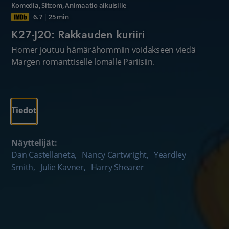
Komedia
,
Sitcom
,
Animaatio aikuisille
6.7
|
25 min
K27·J20: Rakkauden kuriiri
Homer joutuu hämärähommiin voidakseen viedä
Margen romanttiselle lomalle Pariisiin.
Tiedot
Näyttelijät:
Dan Castellaneta
,
Nancy Cartwright
,
Yeardley
Smith
,
Julie Kavner
,
Harry Shearer