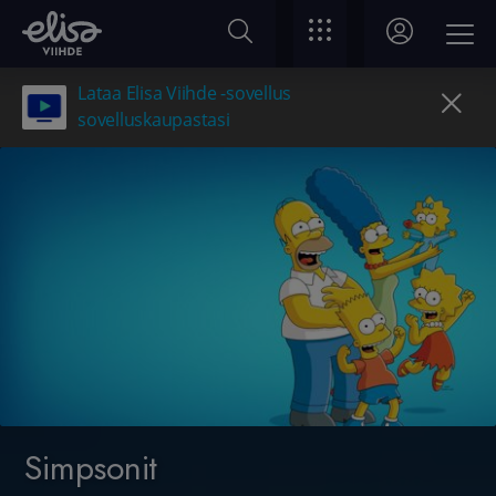
Lataa Elisa Viihde -sovellus
sovelluskaupastasi
Simpsonit