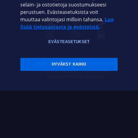
selain- ja ostotietoja suostumukseesi
ELISA.FI
perustuen. Evästeasetuksista voit
muuttaa valintojasi milloin tahansa.
Lue
lisää tietosuojasta ja evästeistä.
EVÄSTEASETUKSET
Sopimusehdot
Tietosuoja
Evästeasetukset
HYVÄKSY KAIKKI
Sääntelyviranomaiset
Saavutettavuus
Tekijänoikeudet © 2026 Elisa Oyj