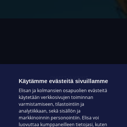
OHJEET JA VINKIT
Käytämme evästeitä sivuillamme
Elisan ja kolmansien osapuolien evästeitä
OMAYHTEISÖ
käytetään verkkosivujen toiminnan
varmistamiseen, tilastointiin ja
VIANSELVITYS
analytiikkaan, sekä sisällön ja
markkinoinnin personointiin. Elisa voi
ASIAKASPALVELU
luovuttaa kumppaneilleen tietojasi, kuten