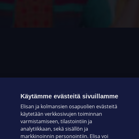
OHJEET JA VINKIT
Käytämme evästeitä sivuillamme
Elisan ja kolmansien osapuolien evästeitä
OMAYHTEISÖ
käytetään verkkosivujen toiminnan
varmistamiseen, tilastointiin ja
VIANSELVITYS
analytiikkaan, sekä sisällön ja
markkinoinnin personointiin. Elisa voi
ASIAKASPALVELU