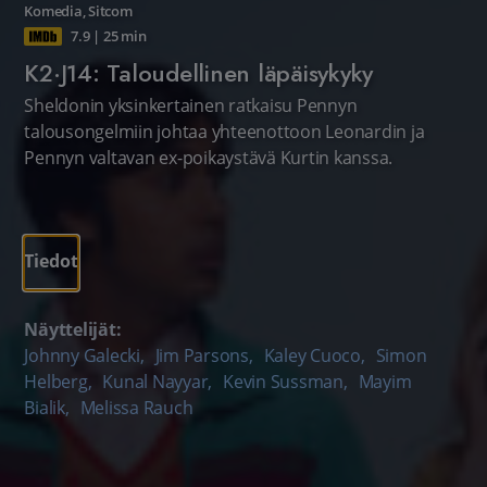
Komedia
,
Sitcom
7.9
|
25 min
K2·J14: Taloudellinen läpäisykyky
Sheldonin yksinkertainen ratkaisu Pennyn
talousongelmiin johtaa yhteenottoon Leonardin ja
Pennyn valtavan ex-poikaystävä Kurtin kanssa.
Tiedot
Näyttelijät:
Johnny Galecki
,
Jim Parsons
,
Kaley Cuoco
,
Simon
Helberg
,
Kunal Nayyar
,
Kevin Sussman
,
Mayim
Bialik
,
Melissa Rauch