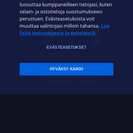
luovuttaa kumppaneilleen tietojasi, kuten
selain- ja ostotietoja suostumukseesi
ELISA.FI
perustuen. Evästeasetuksista voit
muuttaa valintojasi milloin tahansa.
Lue
lisää tietosuojasta ja evästeistä.
EVÄSTEASETUKSET
Sopimusehdot
Tietosuoja
Evästeasetukset
HYVÄKSY KAIKKI
Sääntelyviranomaiset
Saavutettavuus
Tekijänoikeudet © 2026 Elisa Oyj