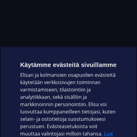
OHJEET JA VINKIT
Käytämme evästeitä sivuillamme
Elisan ja kolmansien osapuolien evästeitä
OMAYHTEISÖ
käytetään verkkosivujen toiminnan
varmistamiseen, tilastointiin ja
VIANSELVITYS
analytiikkaan, sekä sisällön ja
markkinoinnin personointiin. Elisa voi
ASIAKASPALVELU
luovuttaa kumppaneilleen tietojasi, kuten
selain- ja ostotietoja suostumukseesi
ELISA.FI
perustuen. Evästeasetuksista voit
muuttaa valintojasi milloin tahansa.
Lue