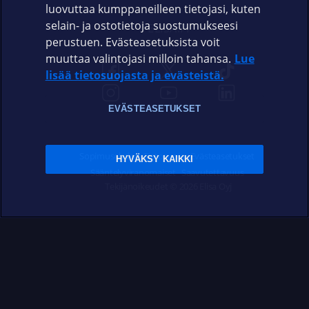
luovuttaa kumppaneilleen tietojasi, kuten
selain- ja ostotietoja suostumukseesi
ELISA.FI
perustuen. Evästeasetuksista voit
muuttaa valintojasi milloin tahansa.
Lue
lisää tietosuojasta ja evästeistä.
EVÄSTEASETUKSET
Sopimusehdot
Tietosuoja
Evästeasetukset
HYVÄKSY KAIKKI
Sääntelyviranomaiset
Saavutettavuus
Tekijänoikeudet © 2026 Elisa Oyj