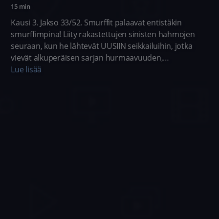
15 min
Kausi 3. Jakso 33/52. Smurffit palaavat entistäkin
smurffimpina! Liity rakastettujen sinisten hahmojen
seuraan, kun he lähtevät UUSIIN seikkailuihin, jotka
vievät alkuperäisen sarjan hurmaavuuden,
hullunkurisuuden ja huumorin aiempaakin
Lue lisää
pidemmälle. Smurff