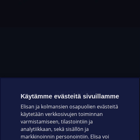
OHJEET JA VINKIT
Käytämme evästeitä sivuillamme
Elisan ja kolmansien osapuolien evästeitä
OMAYHTEISÖ
käytetään verkkosivujen toiminnan
varmistamiseen, tilastointiin ja
VIANSELVITYS
analytiikkaan, sekä sisällön ja
markkinoinnin personointiin. Elisa voi
ASIAKASPALVELU