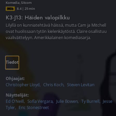
Komedia
,
Sitcom
8.4
|
25 min
K3·J13: Häiden valopilkku
Lilyllä on kunniatehtävä häissä, mutta Cam ja Mitchell
ovat huolissaan tytön kielenkäytöstä. Claire osallistuu
vaaliväittelyyn. Amerikkalainen komediasarja.
Tiedot
Ohjaajat:
Christopher Lloyd
,
Chris Koch
,
Steven Levitan
Näyttelijät:
Ed O'Neill
,
Sofía Vergara
,
Julie Bowen
,
Ty Burrell
,
Jesse
Tyler
,
Eric Stonestreet