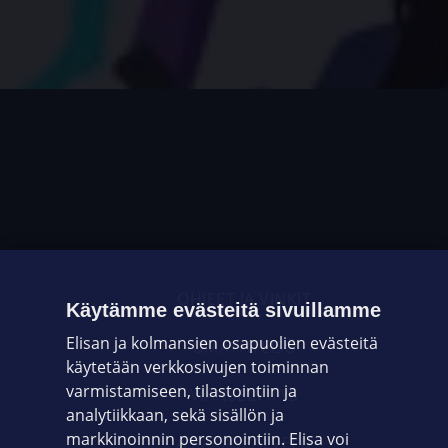
OHJEET JA VINKIT
Käytämme evästeitä sivuillamme
Elisan ja kolmansien osapuolien evästeitä
OMAYHTEISÖ
käytetään verkkosivujen toiminnan
varmistamiseen, tilastointiin ja
VIANSELVITYS
analytiikkaan, sekä sisällön ja
markkinoinnin personointiin. Elisa voi
ASIAKASPALVELU