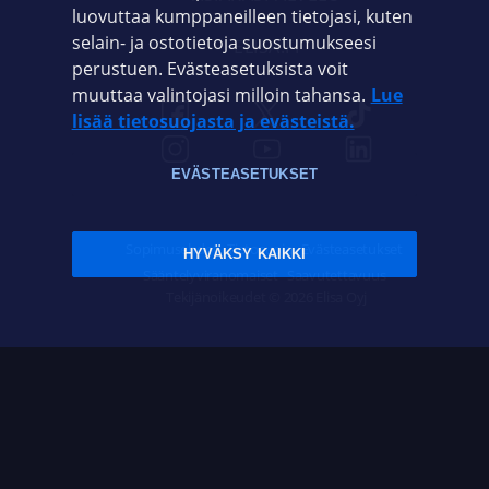
luovuttaa kumppaneilleen tietojasi, kuten
selain- ja ostotietoja suostumukseesi
ELISA.FI
perustuen. Evästeasetuksista voit
muuttaa valintojasi milloin tahansa.
Lue
lisää tietosuojasta ja evästeistä.
EVÄSTEASETUKSET
Sopimusehdot
Tietosuoja
Evästeasetukset
HYVÄKSY KAIKKI
Sääntelyviranomaiset
Saavutettavuus
Tekijänoikeudet © 2026 Elisa Oyj