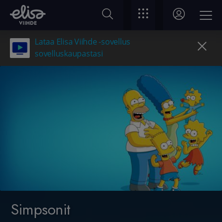
Lataa Elisa Viihde -sovellus
sovelluskaupastasi
Simpsonit