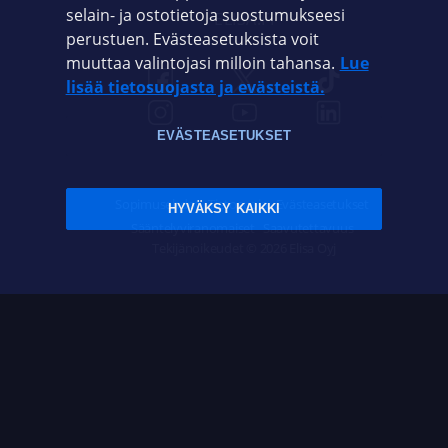
selain- ja ostotietoja suostumukseesi
ELISA.FI
perustuen. Evästeasetuksista voit
muuttaa valintojasi milloin tahansa.
Lue
lisää tietosuojasta ja evästeistä.
EVÄSTEASETUKSET
Sopimusehdot
Tietosuoja
Evästeasetukset
HYVÄKSY KAIKKI
Sääntelyviranomaiset
Saavutettavuus
Tekijänoikeudet © 2026 Elisa Oyj