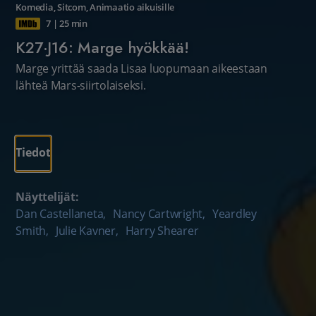
Komedia
,
Sitcom
,
Animaatio aikuisille
7
|
25 min
K27·J16: Marge hyökkää!
Marge yrittää saada Lisaa luopumaan aikeestaan
lähteä Mars-siirtolaiseksi.
Tiedot
Näyttelijät:
Dan Castellaneta
,
Nancy Cartwright
,
Yeardley
Smith
,
Julie Kavner
,
Harry Shearer