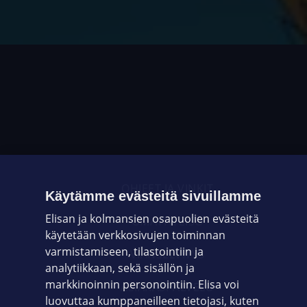
OHJEET JA VINKIT
Käytämme evästeitä sivuillamme
Elisan ja kolmansien osapuolien evästeitä
OMAYHTEISÖ
käytetään verkkosivujen toiminnan
varmistamiseen, tilastointiin ja
VIANSELVITYS
analytiikkaan, sekä sisällön ja
markkinoinnin personointiin. Elisa voi
ASIAKASPALVELU
luovuttaa kumppaneilleen tietojasi, kuten