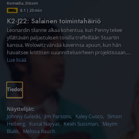
Komedia
,
Sitcom
8.1
|
25 min
K2·J22: Salainen toimintahäiriö
Leonardin tilanne alkaa kohentua, kun Penny tekee
yllättävän paljastuksen toisilla treffeillään Stuartin
kanssa. Wolowitz värvää kaverinsa apuun, kun hän
havaitsee kriittisen suunnitteluvirheen projektissaan,
jonka hän teki NASAlle.
Lue lisää
Tiedot
Näyttelijät:
Johnny Galecki
,
Jim Parsons
,
Kaley Cuoco
,
Simon
Helberg
,
Kunal Nayyar
,
Kevin Sussman
,
Mayim
Bialik
,
Melissa Rauch