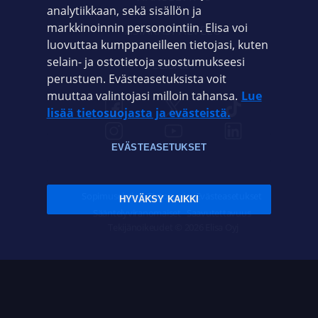
analytiikkaan, sekä sisällön ja
markkinoinnin personointiin. Elisa voi
ASIAKASPALVELU
luovuttaa kumppaneilleen tietojasi, kuten
selain- ja ostotietoja suostumukseesi
ELISA.FI
perustuen. Evästeasetuksista voit
muuttaa valintojasi milloin tahansa.
Lue
lisää tietosuojasta ja evästeistä.
EVÄSTEASETUKSET
Sopimusehdot
Tietosuoja
Evästeasetukset
HYVÄKSY KAIKKI
Sääntelyviranomaiset
Saavutettavuus
Tekijänoikeudet © 2026 Elisa Oyj