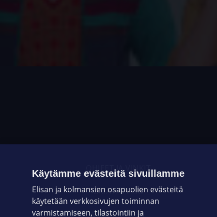
OHJEET JA VINKIT
Käytämme evästeitä sivuillamme
Elisan ja kolmansien osapuolien evästeitä
OMAYHTEISÖ
käytetään verkkosivujen toiminnan
varmistamiseen, tilastointiin ja
VIANSELVITYS