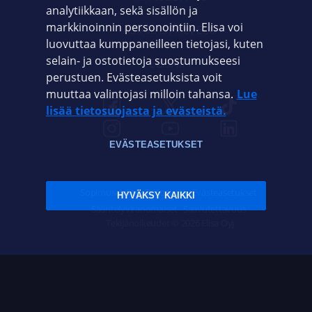
analytiikkaan, sekä sisällön ja
markkinoinnin personointiin. Elisa voi
ASIAKASPALVELU
luovuttaa kumppaneilleen tietojasi, kuten
selain- ja ostotietoja suostumukseesi
ELISA.FI
perustuen. Evästeasetuksista voit
muuttaa valintojasi milloin tahansa.
Lue
lisää tietosuojasta ja evästeistä.
EVÄSTEASETUKSET
Sopimusehdot
Tietosuoja
Evästeasetukset
HYVÄKSY KAIKKI
Sääntelyviranomaiset
Saavutettavuus
Tekijänoikeudet © 2026 Elisa Oyj