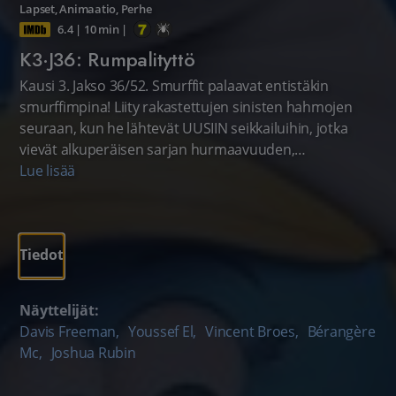
Lapset
,
Animaatio
,
Perhe
6.4
|
10 min
|
K3·J36: Rumpalityttö
Kausi 3. Jakso 36/52. Smurffit palaavat entistäkin
smurffimpina! Liity rakastettujen sinisten hahmojen
seuraan, kun he lähtevät UUSIIN seikkailuihin, jotka
vievät alkuperäisen sarjan hurmaavuuden,
hullunkurisuuden ja huumorin aiempaakin
Lue lisää
pidemmälle. Smurffaten matkaan! Lastenohjelma.
Tiedot
Näyttelijät:
Davis Freeman
,
Youssef El
,
Vincent Broes
,
Bérangère
Mc
,
Joshua Rubin