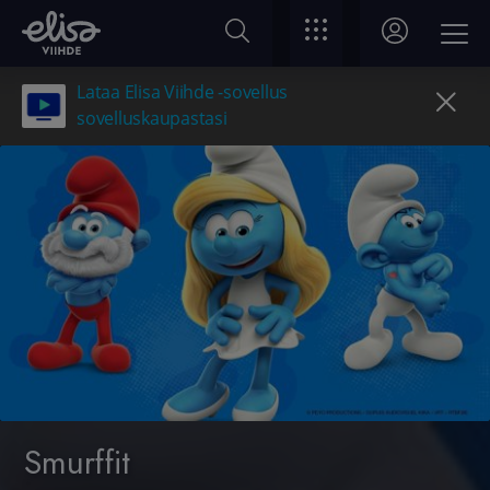
Lataa Elisa Viihde -sovellus
sovelluskaupastasi
Smurffit