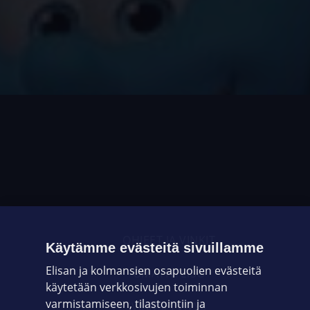
OHJEET JA VINKIT
Käytämme evästeitä sivuillamme
Elisan ja kolmansien osapuolien evästeitä
OMAYHTEISÖ
käytetään verkkosivujen toiminnan
varmistamiseen, tilastointiin ja
VIANSELVITYS