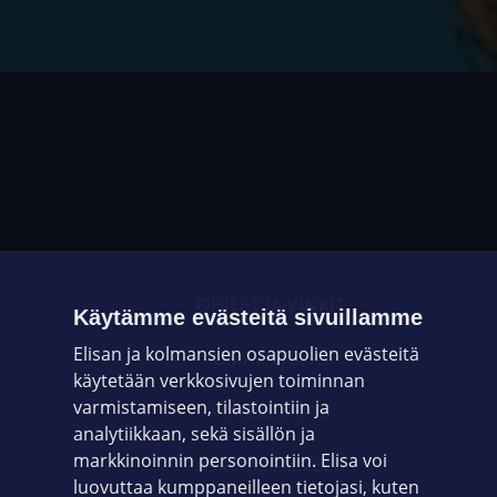
OHJEET JA VINKIT
Käytämme evästeitä sivuillamme
Elisan ja kolmansien osapuolien evästeitä
OMAYHTEISÖ
käytetään verkkosivujen toiminnan
varmistamiseen, tilastointiin ja
VIANSELVITYS
analytiikkaan, sekä sisällön ja
markkinoinnin personointiin. Elisa voi
ASIAKASPALVELU
luovuttaa kumppaneilleen tietojasi, kuten