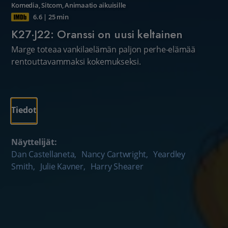
Komedia
,
Sitcom
,
Animaatio aikuisille
6.6
|
25 min
K27·J22: Oranssi on uusi keltainen
Marge toteaa vankilaelämän paljon perhe-elämää
rentouttavammaksi kokemukseksi.
Tiedot
Näyttelijät:
Dan Castellaneta
,
Nancy Cartwright
,
Yeardley
Smith
,
Julie Kavner
,
Harry Shearer