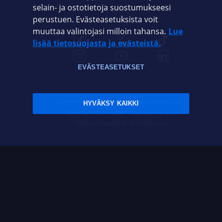
selain- ja ostotietoja suostumukseesi
ELISA.FI
perustuen. Evästeasetuksista voit
muuttaa valintojasi milloin tahansa.
Lue
lisää tietosuojasta ja evästeistä.
EVÄSTEASETUKSET
Sopimusehdot
Tietosuoja
Evästeasetukset
HYVÄKSY KAIKKI
Sääntelyviranomaiset
Saavutettavuus
Tekijänoikeudet © 2026 Elisa Oyj