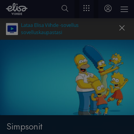
Lataa Elisa Viihde -sovellus
sovelluskaupastasi
Simpsonit