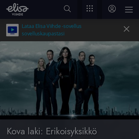
Lataa Elisa Viihde -sovellus
sovelluskaupastasi
Kova laki: Erikoisyksikkö