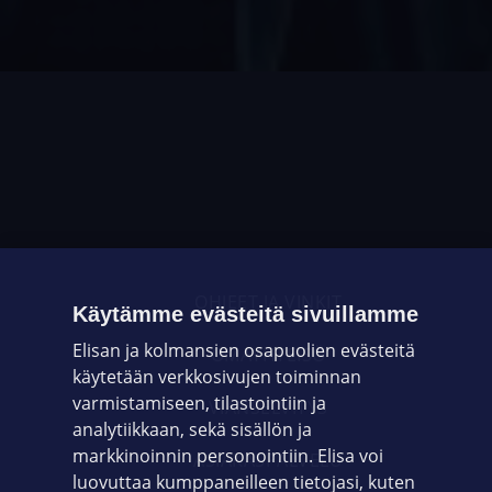
OHJEET JA VINKIT
Käytämme evästeitä sivuillamme
Elisan ja kolmansien osapuolien evästeitä
OMAYHTEISÖ
käytetään verkkosivujen toiminnan
varmistamiseen, tilastointiin ja
VIANSELVITYS
analytiikkaan, sekä sisällön ja
markkinoinnin personointiin. Elisa voi
ASIAKASPALVELU
luovuttaa kumppaneilleen tietojasi, kuten