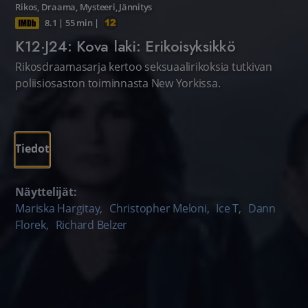
Rikos
,
Draama
,
Mysteeri
,
Jännitys
8.1
|
55 min
|
K12·J24: Kova laki: Erikoisyksikkö
Rikosdraamasarja kertoo seksuaalirikoksia tutkivan
poliisiosaston toiminnasta New Yorkissa.
Tiedot
Näyttelijät:
Mariska Hargitay
,
Christopher Meloni
,
Ice T
,
Dann
Florek
,
Richard Belzer