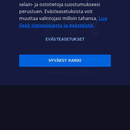
selain- ja ostotietoja suostumukseesi
ELISA.FI
perustuen. Evästeasetuksista voit
muuttaa valintojasi milloin tahansa.
Lue
lisää tietosuojasta ja evästeistä.
EVÄSTEASETUKSET
Sopimusehdot
Tietosuoja
Evästeasetukset
HYVÄKSY KAIKKI
Sääntelyviranomaiset
Saavutettavuus
Tekijänoikeudet © 2026 Elisa Oyj