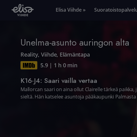
Elisa Viihde »
Suoratoistopalvel
Unelma-asunto auringon alta
Reality
,
Viihde
,
Elämäntapa
5.9
|
1 h 0 min
K16·J4: Saari vailla vertaa
Mallorcan saari on aina ollut Clairelle tärkeä paikka
sieltä. Hän katselee asuntoja pääkaupunki Palmast