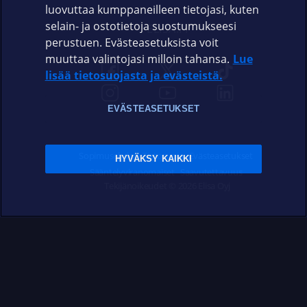
luovuttaa kumppaneilleen tietojasi, kuten
selain- ja ostotietoja suostumukseesi
ELISA.FI
perustuen. Evästeasetuksista voit
muuttaa valintojasi milloin tahansa.
Lue
lisää tietosuojasta ja evästeistä.
EVÄSTEASETUKSET
Sopimusehdot
Tietosuoja
Evästeasetukset
HYVÄKSY KAIKKI
Sääntelyviranomaiset
Saavutettavuus
Tekijänoikeudet © 2026 Elisa Oyj