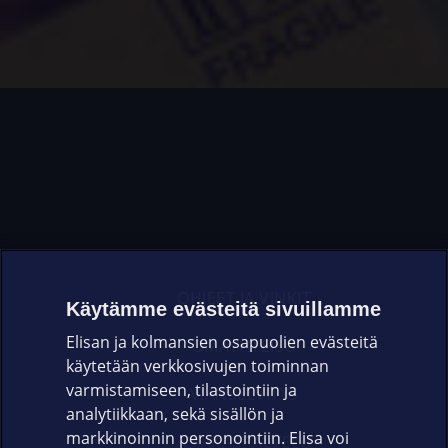
OHJEET JA VINKIT
Käytämme evästeitä sivuillamme
Elisan ja kolmansien osapuolien evästeitä
OMAYHTEISÖ
käytetään verkkosivujen toiminnan
varmistamiseen, tilastointiin ja
VIANSELVITYS
analytiikkaan, sekä sisällön ja
markkinoinnin personointiin. Elisa voi
ASIAKASPALVELU