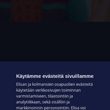
OHJEET JA VINKIT
Käytämme evästeitä sivuillamme
Elisan ja kolmansien osapuolien evästeitä
OMAYHTEISÖ
käytetään verkkosivujen toiminnan
varmistamiseen, tilastointiin ja
VIANSELVITYS
analytiikkaan, sekä sisällön ja
markkinoinnin personointiin. Elisa voi
ASIAKASPALVELU