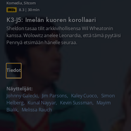
Komedia
,
Sitcom
8.3
|
30 min
K3·J5: Imelän kuoren korollaari
Sheldon tasaa tilit arkkivihollisensa Wil Wheatonin
kanssa. Wolowitz anelee Leonardia, että tämä pyytäisi
Pennyä etsimään hänelle seuraa.
Tiedot
Näyttelijät:
Johnny Galecki
,
Jim Parsons
,
Kaley Cuoco
,
Simon
Helberg
,
Kunal Nayyar
,
Kevin Sussman
,
Mayim
Bialik
,
Melissa Rauch