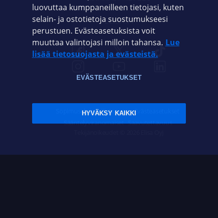
luovuttaa kumppaneilleen tietojasi, kuten
selain- ja ostotietoja suostumukseesi
ELISA.FI
perustuen. Evästeasetuksista voit
muuttaa valintojasi milloin tahansa.
Lue
lisää tietosuojasta ja evästeistä.
EVÄSTEASETUKSET
Sopimusehdot
Tietosuoja
Evästeasetukset
HYVÄKSY KAIKKI
Sääntelyviranomaiset
Saavutettavuus
Tekijänoikeudet © 2026 Elisa Oyj