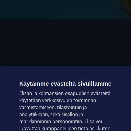
OHJEET JA VINKIT
Käytämme evästeitä sivuillamme
Elisan ja kolmansien osapuolien evästeitä
OMAYHTEISÖ
käytetään verkkosivujen toiminnan
varmistamiseen, tilastointiin ja
VIANSELVITYS
analytiikkaan, sekä sisällön ja
markkinoinnin personointiin. Elisa voi
ASIAKASPALVELU
luovuttaa kumppaneilleen tietojasi, kuten