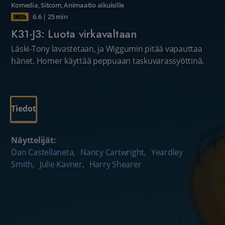
Komedia
,
Sitcom
,
Animaatio aikuisille
6.6
|
25 min
K31·J3: Luota virkavaltaan
Läski-Tony lavastetaan, ja Wiggumin pitää vapauttaa
hänet. Homer käyttää peppuaan taskuvarassyöttinä.
Tiedot
Näyttelijät:
Dan Castellaneta
,
Nancy Cartwright
,
Yeardley
Smith
,
Julie Kavner
,
Harry Shearer