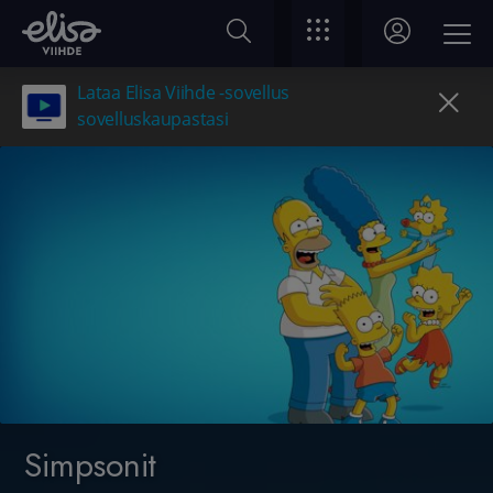
Lataa Elisa Viihde -sovellus
sovelluskaupastasi
Simpsonit