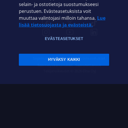
selain- ja ostotietoja suostumukseesi
ELISA.FI
perustuen. Evästeasetuksista voit
muuttaa valintojasi milloin tahansa.
Lue
lisää tietosuojasta ja evästeistä.
EVÄSTEASETUKSET
Sopimusehdot
Tietosuoja
Evästeasetukset
HYVÄKSY KAIKKI
Sääntelyviranomaiset
Saavutettavuus
Tekijänoikeudet © 2026 Elisa Oyj