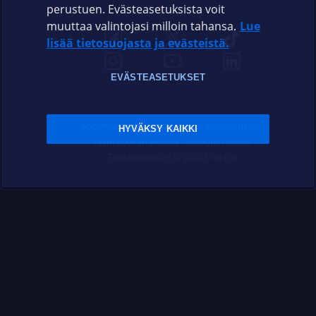
perustuen. Evästeasetuksista voit
muuttaa valintojasi milloin tahansa.
Lue
lisää tietosuojasta ja evästeistä.
EVÄSTEASETUKSET
Sopimusehdot
Tietosuoja
Evästeasetukset
HYVÄKSY KAIKKI
Sääntelyviranomaiset
Saavutettavuus
Tekijänoikeudet © 2026 Elisa Oyj