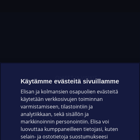
OHJEET JA VINKIT
Käytämme evästeitä sivuillamme
Elisan ja kolmansien osapuolien evästeitä
OMAYHTEISÖ
käytetään verkkosivujen toiminnan
varmistamiseen, tilastointiin ja
VIANSELVITYS
analytiikkaan, sekä sisällön ja
markkinoinnin personointiin. Elisa voi
ASIAKASPALVELU
luovuttaa kumppaneilleen tietojasi, kuten
selain- ja ostotietoja suostumukseesi
ELISA.FI