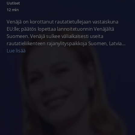
Uutiset
12 min
Venäjä on korottanut rautatietullejaan vastaiskuna
EU:lle; päätös lopettaa lannoitetuonnin Venäjältä
Suomeen. Venäjä sulkee väliaikaisesti useita
rautatieliikenteen rajanylityspaikkoja Suomen, Latvian
ja Viron vastaisilla rajoilla. Ruotsalaisen tutkimuksen
Lue lisää
mukaan sairausvakuutukset lisäävät julkisen sektorin
kustannuksia. Savonlinnan Punkaharjulla sijaitseva
taideluola Retretti on avautunut viiden vuoden tauon
jälkeen.