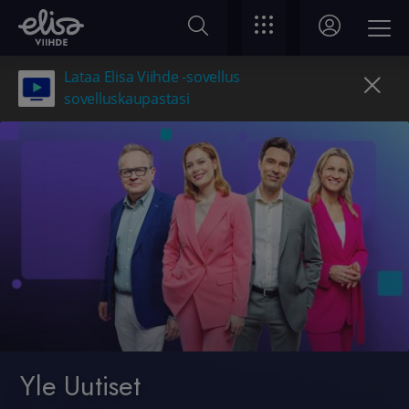
Lataa Elisa Viihde -sovellus
sovelluskaupastasi
Yle Uutiset