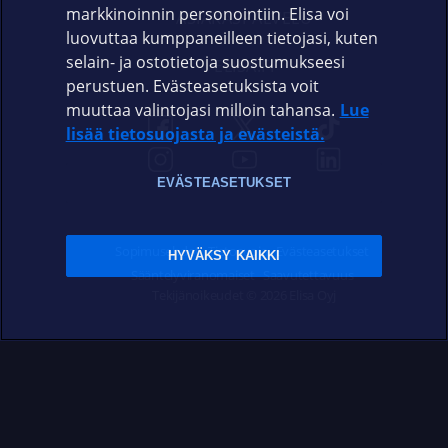
markkinoinnin personointiin. Elisa voi
ASIAKASPALVELU
luovuttaa kumppaneilleen tietojasi, kuten
selain- ja ostotietoja suostumukseesi
ELISA.FI
perustuen. Evästeasetuksista voit
muuttaa valintojasi milloin tahansa.
Lue
lisää tietosuojasta ja evästeistä.
EVÄSTEASETUKSET
Sopimusehdot
Tietosuoja
Evästeasetukset
HYVÄKSY KAIKKI
Sääntelyviranomaiset
Saavutettavuus
Tekijänoikeudet © 2026 Elisa Oyj