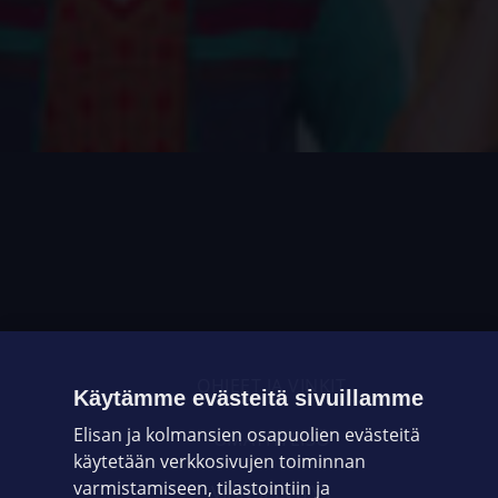
OHJEET JA VINKIT
Käytämme evästeitä sivuillamme
Elisan ja kolmansien osapuolien evästeitä
OMAYHTEISÖ
käytetään verkkosivujen toiminnan
varmistamiseen, tilastointiin ja
VIANSELVITYS