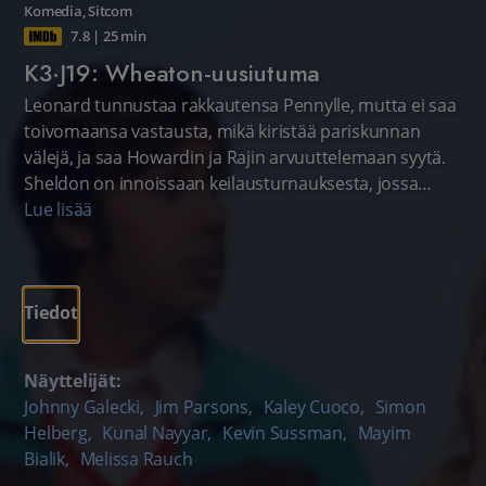
Komedia
,
Sitcom
7.8
|
25 min
K3·J19: Wheaton-uusiutuma
Leonard tunnustaa rakkautensa Pennylle, mutta ei saa
toivomaansa vastausta, mikä kiristää pariskunnan
välejä, ja saa Howardin ja Rajin arvuuttelemaan syytä.
Sheldon on innoissaan keilausturnauksesta, jossa
vastaan tulee hänen arkkivihollisensa Wil Wheaton.
Lue lisää
Tiedot
Näyttelijät:
Johnny Galecki
,
Jim Parsons
,
Kaley Cuoco
,
Simon
Helberg
,
Kunal Nayyar
,
Kevin Sussman
,
Mayim
Bialik
,
Melissa Rauch