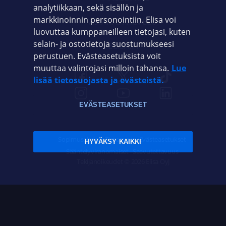
analytiikkaan, sekä sisällön ja
markkinoinnin personointiin. Elisa voi
ASIAKASPALVELU
luovuttaa kumppaneilleen tietojasi, kuten
selain- ja ostotietoja suostumukseesi
ELISA.FI
perustuen. Evästeasetuksista voit
muuttaa valintojasi milloin tahansa.
Lue
lisää tietosuojasta ja evästeistä.
EVÄSTEASETUKSET
Sopimusehdot
Tietosuoja
Evästeasetukset
HYVÄKSY KAIKKI
Sääntelyviranomaiset
Saavutettavuus
Tekijänoikeudet © 2026 Elisa Oyj