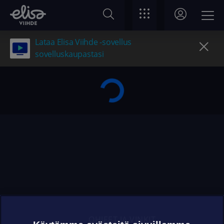
Lataa Elisa Viihde -sovellus
sovelluskaupastasi
OHJEET JA VINKIT