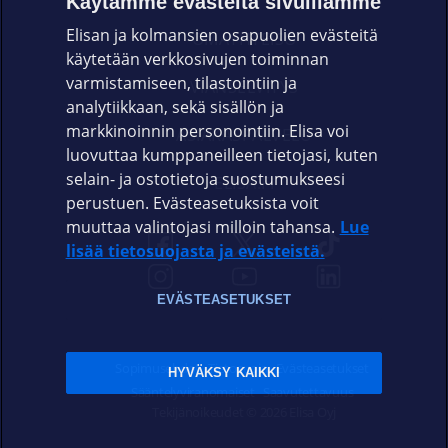
Käytämme evästeitä sivuillamme
Elisan ja kolmansien osapuolien evästeitä
OMAYHTEISÖ
käytetään verkkosivujen toiminnan
varmistamiseen, tilastointiin ja
VIANSELVITYS
analytiikkaan, sekä sisällön ja
markkinoinnin personointiin. Elisa voi
ASIAKASPALVELU
luovuttaa kumppaneilleen tietojasi, kuten
selain- ja ostotietoja suostumukseesi
ELISA.FI
perustuen. Evästeasetuksista voit
muuttaa valintojasi milloin tahansa.
Lue
lisää tietosuojasta ja evästeistä.
EVÄSTEASETUKSET
Sopimusehdot
Tietosuoja
Evästeasetukset
HYVÄKSY KAIKKI
Sääntelyviranomaiset
Saavutettavuus
Tekijänoikeudet © 2026 Elisa Oyj