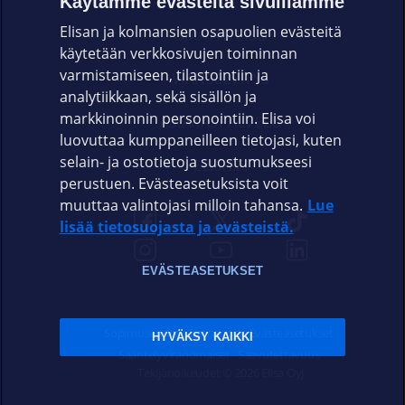
Käytämme evästeitä sivuillamme
Elisan ja kolmansien osapuolien evästeitä
OMAYHTEISÖ
käytetään verkkosivujen toiminnan
varmistamiseen, tilastointiin ja
VIANSELVITYS
analytiikkaan, sekä sisällön ja
markkinoinnin personointiin. Elisa voi
ASIAKASPALVELU
luovuttaa kumppaneilleen tietojasi, kuten
selain- ja ostotietoja suostumukseesi
ELISA.FI
perustuen. Evästeasetuksista voit
muuttaa valintojasi milloin tahansa.
Lue
lisää tietosuojasta ja evästeistä.
EVÄSTEASETUKSET
Sopimusehdot
Tietosuoja
Evästeasetukset
HYVÄKSY KAIKKI
Sääntelyviranomaiset
Saavutettavuus
Tekijänoikeudet © 2026 Elisa Oyj