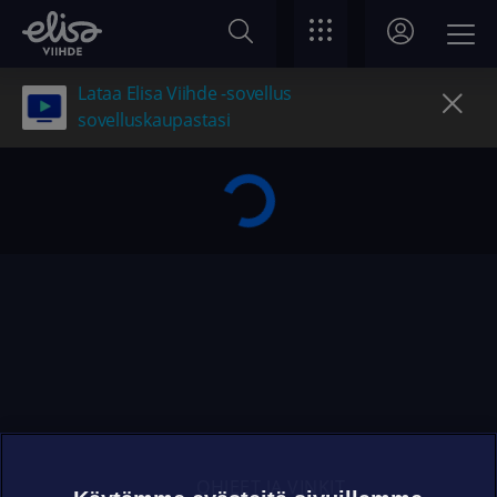
Lataa Elisa Viihde -sovellus
sovelluskaupastasi
OHJEET JA VINKIT