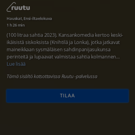
Hauskat
,
Ensi-iltaelokuva
1 h 26 min
(100 litraa sahtia 2023). Kansankomedia kertoo keski-
ikäisistä siskoksista (Knihtilä ja Lonka), jotka jatkavat
maineikkaan sysmäläisen sahdinpanijasukunsa
perinteitä ja lupaavat valmistaa sahtia kolmannen
sisarensa (Kataja) häitä varten, mutta tulevat
Lue lisää
prosessiin kuuluvan maistelun yhteydessä juoneeksi
Tämä sisältö katsottavissa Ruutu -palvelussa
koko erän. Alkaa hupaisa kamppailu krapulaa ja aikaa
vastaan, kun sahtia pitäisi saada valmistettua ajoissa
lisää, ja pelissä ovat sekä perhesuhteet että maine.
TILAA
Pääosissa: Elina Knihtilä, Pirjo Lonka, Ville Tiihonen, Ria
Kataja, Jakob Öhrman, Elmer Bäck. Ohjaus: Teemu
Nikki.