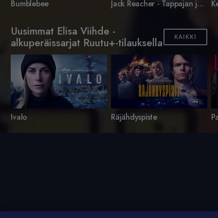
Bumblebee
Jack Reacher - Tappajan jäljillä
Uusimmat Elisa Viihde -
KAIKKI
alkuperäissarjat Ruutu+-tilauksella
Ivalo
Räjähdyspiste
P