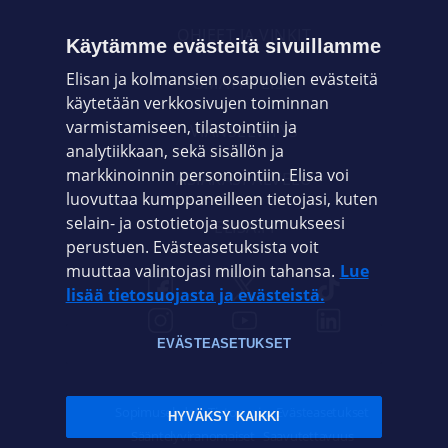
OHJEET JA VINKIT
Käytämme evästeitä sivuillamme
Elisan ja kolmansien osapuolien evästeitä
OMAYHTEISÖ
käytetään verkkosivujen toiminnan
varmistamiseen, tilastointiin ja
VIANSELVITYS
analytiikkaan, sekä sisällön ja
markkinoinnin personointiin. Elisa voi
ASIAKASPALVELU
luovuttaa kumppaneilleen tietojasi, kuten
selain- ja ostotietoja suostumukseesi
ELISA.FI
perustuen. Evästeasetuksista voit
muuttaa valintojasi milloin tahansa.
Lue
lisää tietosuojasta ja evästeistä.
EVÄSTEASETUKSET
Sopimusehdot
Tietosuoja
Evästeasetukset
HYVÄKSY KAIKKI
Sääntelyviranomaiset
Saavutettavuus