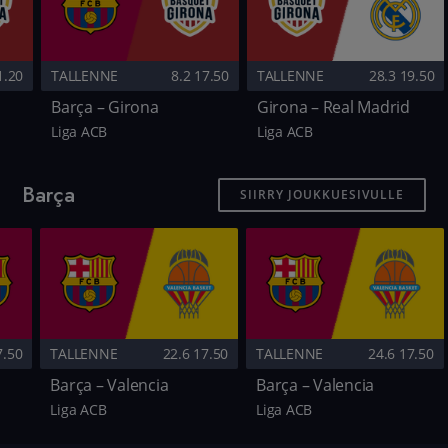
1.20
TALLENNE
8.2 17.50
TALLENNE
28.3 19.50
Barça – Girona
Girona – Real Madrid
Liga ACB
Liga ACB
Barça
SIIRRY JOUKKUESIVULLE
7.50
TALLENNE
22.6 17.50
TALLENNE
24.6 17.50
Barça – Valencia
Barça – Valencia
Liga ACB
Liga ACB