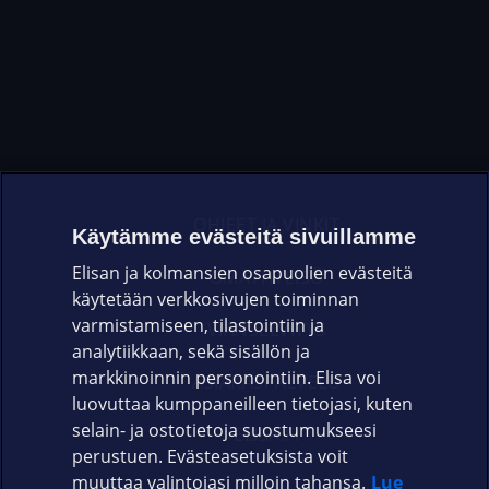
OHJEET JA VINKIT
Käytämme evästeitä sivuillamme
Elisan ja kolmansien osapuolien evästeitä
OMAYHTEISÖ
käytetään verkkosivujen toiminnan
varmistamiseen, tilastointiin ja
VIANSELVITYS
analytiikkaan, sekä sisällön ja
markkinoinnin personointiin. Elisa voi
ASIAKASPALVELU
luovuttaa kumppaneilleen tietojasi, kuten
selain- ja ostotietoja suostumukseesi
ELISA.FI
perustuen. Evästeasetuksista voit
muuttaa valintojasi milloin tahansa.
Lue