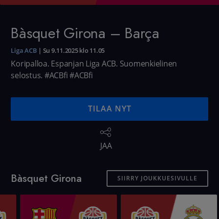
Bàsquet Girona – Barça
Liga ACB
|
Su 9.11.2025 klo 11.05
Koripalloa. Espanjan Liga ACB. Suomenkielinen
selostus. #ACBfi
#ACBfi
TILAA NYT
JAA
Bàsquet Girona
SIIRRY JOUKKUESIVULLE