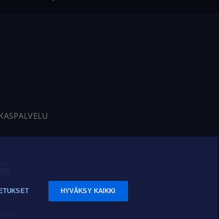
AKASPALVELU
ETUKSET
HYVÄKSY KAIKKI
tavuus