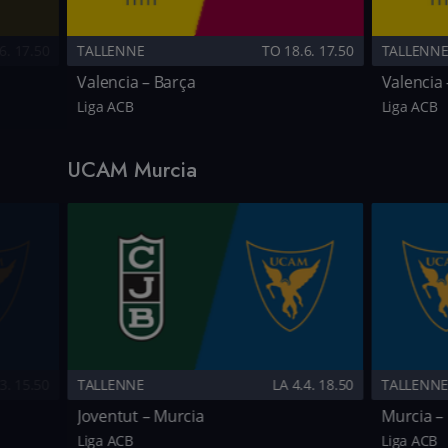
6. 17.50
TALLENNE
TO 18.6. 17.50
TALLENN
Valencia – Barça
Valencia 
Liga ACB
Liga ACB
UCAM Murcia
3. 15.50
TALLENNE
LA 4.4. 18.50
TALLENN
Joventut – Murcia
Murcia –
Liga ACB
Liga ACB