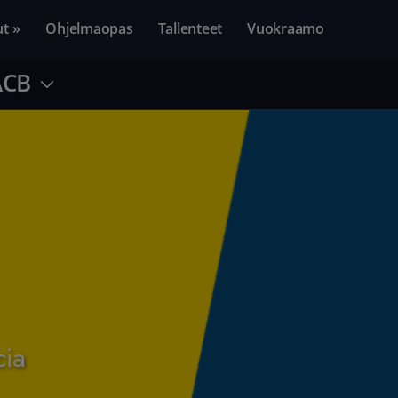
ut »
Ohjelmaopas
Tallenteet
Vuokraamo
ACB
cia