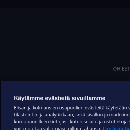
OHJEET
Käytämme evästeitä sivuillamme
Elisan ja kolmansien osapuolien evästeitä käytetään
tilastointiin ja analytiikkaan, sekä sisällön ja markkin
kumppaneilleen tietojasi, kuten selain- ja ostotieto
voit muuttaa valintojasi milloin tahansa.
Lue lisää ti