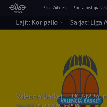
Elisa Viihde »
Suoratoistopalvel
Lajit: Koripallo
Sarjat: Liga 
Valencia Basket – UCAM Mur
Liga ACB
|
Su 8.3.2026 klo 15.50