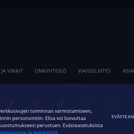
 JA VINKIT
OMAYHTEISÖ
VIANSELVITYS
ASI
ELISA.FI
 verkkosivujen toiminnan varmistamiseen,
EVÄSTEAS
oinnin personointiin. Elisa voi luovuttaa
ja suostumukseesi perustuen. Evästeasetuksista
Sopimusehdot
Tietosuoja
Evästeasetukset
Sääntelyviranomaiset
Saavutet
etosuojasta ja evästeistä.