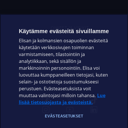
OHJEET JA VINKIT
Käytämme evästeitä sivuillamme
Elisan ja kolmansien osapuolien evästeitä
OMAYHTEISÖ
käytetään verkkosivujen toiminnan
varmistamiseen, tilastointiin ja
VIANSELVITYS
analytiikkaan, sekä sisällön ja
markkinoinnin personointiin. Elisa voi
ASIAKASPALVELU
luovuttaa kumppaneilleen tietojasi, kuten
selain- ja ostotietoja suostumukseesi
ELISA.FI
perustuen. Evästeasetuksista voit
muuttaa valintojasi milloin tahansa.
Lue
lisää tietosuojasta ja evästeistä.
EVÄSTEASETUKSET