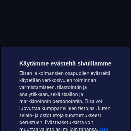
OHJEET JA VINKIT
Käytämme evästeitä sivuillamme
Elisan ja kolmansien osapuolien evästeitä
OMAYHTEISÖ
käytetään verkkosivujen toiminnan
varmistamiseen, tilastointiin ja
VIANSELVITYS
analytiikkaan, sekä sisällön ja
markkinoinnin personointiin. Elisa voi
ASIAKASPALVELU
luovuttaa kumppaneilleen tietojasi, kuten
selain- ja ostotietoja suostumukseesi
ELISA.FI
perustuen. Evästeasetuksista voit
muuttaa valintojasi milloin tahansa.
Lue