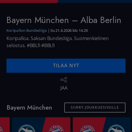
Bayern München – Alba Berlin
Koripallon Bundesliiga
|
Su 21.6.2026 klo 14.20
Koripalloa. Saksan Bundesliiga. Suomenkielinen
selostus. #BBLfi
#BBLfi
TILAA NYT
JAA
Bayern München
SIIRRY JOUKKUESIVULLE