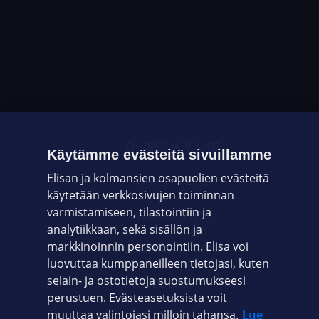
OHJEET JA VINKIT
Käytämme evästeitä sivuillamme
Elisan ja kolmansien osapuolien evästeitä
OMAYHTEISÖ
käytetään verkkosivujen toiminnan
varmistamiseen, tilastointiin ja
VIANSELVITYS
analytiikkaan, sekä sisällön ja
markkinoinnin personointiin. Elisa voi
ASIAKASPALVELU
luovuttaa kumppaneilleen tietojasi, kuten
selain- ja ostotietoja suostumukseesi
ELISA.FI
perustuen. Evästeasetuksista voit
muuttaa valintojasi milloin tahansa.
Lue