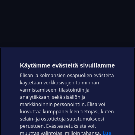
OHJEET JA VINKIT
Käytämme evästeitä sivuillamme
Elisan ja kolmansien osapuolien evästeitä
OMAYHTEISÖ
käytetään verkkosivujen toiminnan
varmistamiseen, tilastointiin ja
VIANSELVITYS
analytiikkaan, sekä sisällön ja
markkinoinnin personointiin. Elisa voi
ASIAKASPALVELU
luovuttaa kumppaneilleen tietojasi, kuten
selain- ja ostotietoja suostumukseesi
ELISA.FI
perustuen. Evästeasetuksista voit
muuttaa valintojasi milloin tahansa.
Lue