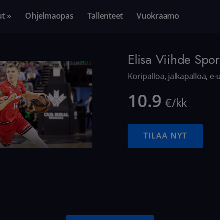
ut »
Ohjelmaopas
Tallenteet
Vuokraamo
Elisa Viihde Spor
Koripalloa, jalkapalloa, e
10.9
€/kk
TILAA NYT