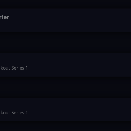
rter
akout Series 1
akout Series 1