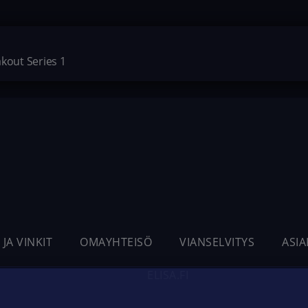
akout Series 1
 JA VINKIT
OMAYHTEISÖ
VIANSELVITYS
ASI
ELISA.FI