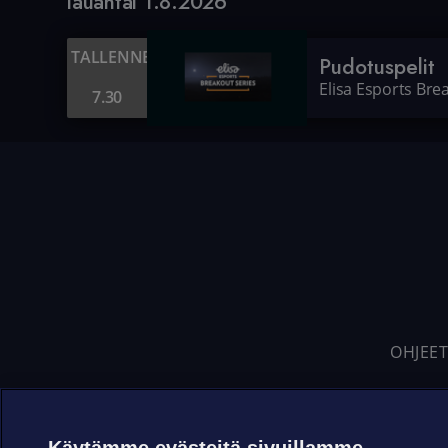
lauantai 1.8.2026
TALLENNE
Pudotuspelit
Elisa Esports Bre
7.30
OHJEET