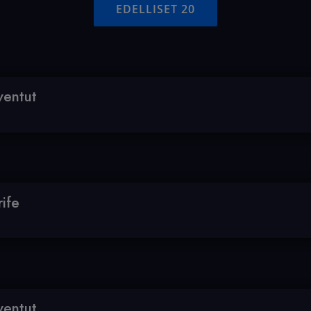
EDELLISET 20
ventut
ife
ventut