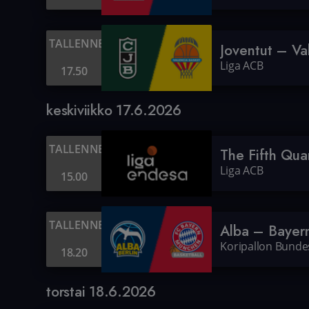
TALLENNE
Joventut – Va
Liga ACB
17.50
keskiviikko 17.6.2026
TALLENNE
The Fifth Qua
Liga ACB
15.00
TALLENNE
Alba – Bayer
Koripallon Bundes
18.20
torstai 18.6.2026