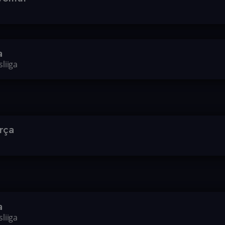
a
liiga
rça
a
liiga