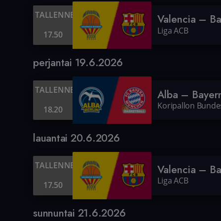
TALLENNE
Valencia – B
Liga ACB
17.50
perjantai 19.6.2026
TALLENNE
Alba – Bayer
Koripallon Bundes
18.20
lauantai 20.6.2026
TALLENNE
Valencia – B
Liga ACB
17.50
sunnuntai 21.6.2026