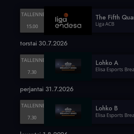
TALLENNE
The Fifth Qua
Liga ACB
15.00
torstai 30.7.2026
TALLENNE
Lohko A
Elisa Esports Bre
7.30
perjantai 31.7.2026
TALLENNE
Lohko B
Elisa Esports Bre
7.30