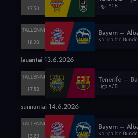
Liga ACB
17.50
TALLENNE
Bayern – Alb
Koripallon Bundes
18.20
lauantai 13.6.2026
TALLENNE
Tenerife – Ba
Liga ACB
17.50
sunnuntai 14.6.2026
TALLENNE
Bayern – Alb
Koripallon Bundes
13.20