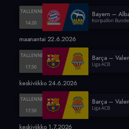
TALLENNE
Bayern – Alb
Koripallon Bundes
14.20
maanantai 22.6.2026
TALLENNE
Barça – Vale
Liga ACB
17.50
keskiviikko 24.6.2026
TALLENNE
Barça – Vale
Liga ACB
17.50
keskiviikko 1.7.2026