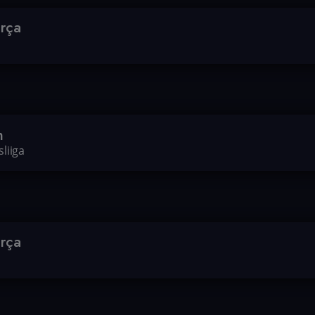
arça
n
liiga
arça