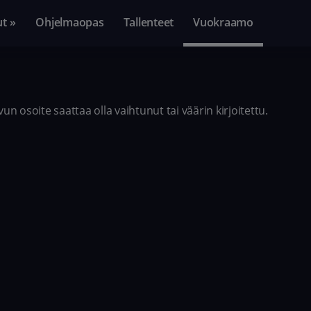
ut »
Ohjelmaopas
Tallenteet
Vuokraamo
n osoite saattaa olla vaihtunut tai väärin kirjoitettu.