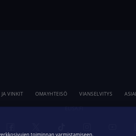
 JA VINKIT
OMAYHTEISÖ
VIANSELVITYS
ASI
ELISA.FI
 verkkosivujen toiminnan varmistamiseen,