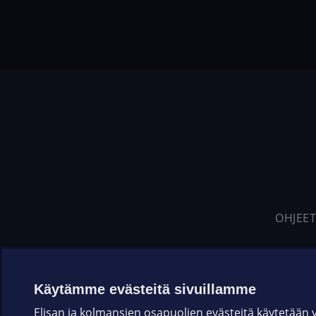
OHJEET
Käytämme evästeitä sivuillamme
Elisan ja kolmansien osapuolien evästeitä käytetään