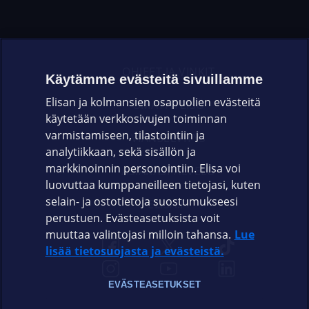
OHJEET JA VINKIT
Käytämme evästeitä sivuillamme
Elisan ja kolmansien osapuolien evästeitä
OMAYHTEISÖ
käytetään verkkosivujen toiminnan
varmistamiseen, tilastointiin ja
VIANSELVITYS
analytiikkaan, sekä sisällön ja
markkinoinnin personointiin. Elisa voi
ASIAKASPALVELU
luovuttaa kumppaneilleen tietojasi, kuten
selain- ja ostotietoja suostumukseesi
ELISA.FI
perustuen. Evästeasetuksista voit
muuttaa valintojasi milloin tahansa.
Lue
lisää tietosuojasta ja evästeistä.
EVÄSTEASETUKSET