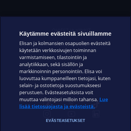
OHJEET JA VINKIT
Käytämme evästeitä sivuillamme
Elisan ja kolmansien osapuolien evästeitä
OMAYHTEISÖ
käytetään verkkosivujen toiminnan
varmistamiseen, tilastointiin ja
VIANSELVITYS
analytiikkaan, sekä sisällön ja
markkinoinnin personointiin. Elisa voi
ASIAKASPALVELU
luovuttaa kumppaneilleen tietojasi, kuten
selain- ja ostotietoja suostumukseesi
ELISA.FI
perustuen. Evästeasetuksista voit
muuttaa valintojasi milloin tahansa.
Lue
lisää tietosuojasta ja evästeistä.
EVÄSTEASETUKSET