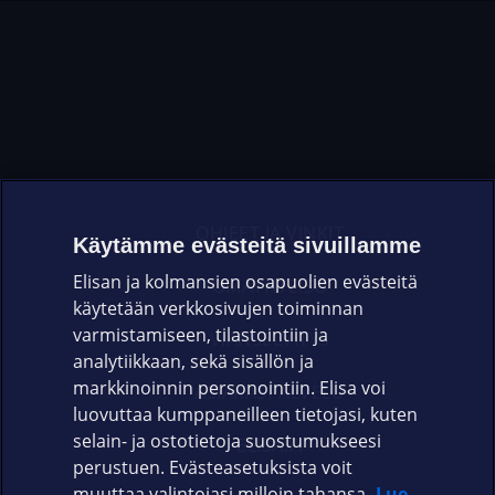
OHJEET JA VINKIT
Käytämme evästeitä sivuillamme
Elisan ja kolmansien osapuolien evästeitä
OMAYHTEISÖ
käytetään verkkosivujen toiminnan
varmistamiseen, tilastointiin ja
VIANSELVITYS
analytiikkaan, sekä sisällön ja
markkinoinnin personointiin. Elisa voi
ASIAKASPALVELU
luovuttaa kumppaneilleen tietojasi, kuten
selain- ja ostotietoja suostumukseesi
ELISA.FI
perustuen. Evästeasetuksista voit
muuttaa valintojasi milloin tahansa.
Lue