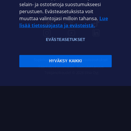
selain- ja ostotietoja suostumukseesi
ELISA.FI
perustuen. Evästeasetuksista voit
muuttaa valintojasi milloin tahansa.
Lue
lisää tietosuojasta ja evästeistä.
EVÄSTEASETUKSET
Sopimusehdot
Tietosuoja
Evästeasetukset
HYVÄKSY KAIKKI
Sääntelyviranomaiset
Saavutettavuus
Tekijänoikeudet © 2026 Elisa Oyj