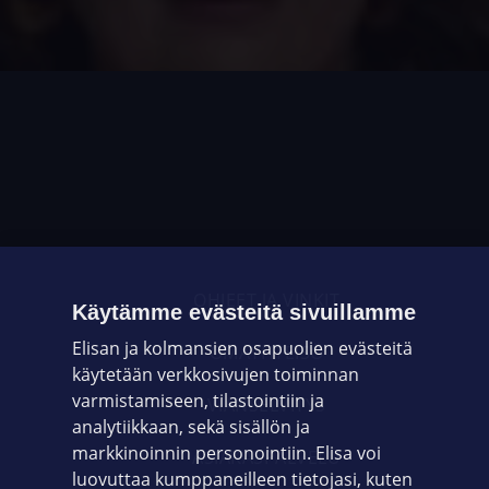
OHJEET JA VINKIT
Käytämme evästeitä sivuillamme
Elisan ja kolmansien osapuolien evästeitä
OMAYHTEISÖ
käytetään verkkosivujen toiminnan
varmistamiseen, tilastointiin ja
VIANSELVITYS
analytiikkaan, sekä sisällön ja
markkinoinnin personointiin. Elisa voi
ASIAKASPALVELU
luovuttaa kumppaneilleen tietojasi, kuten