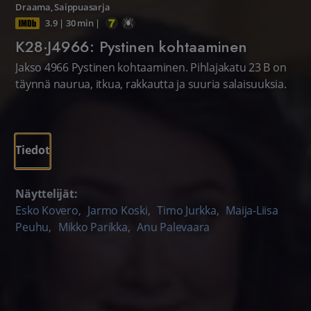
Draama
,
Saippuasarja
3.9
|
30 min
|
K28·J4966: Pystinen kohtaaminen
Jakso 4966 Pystinen kohtaaminen. Pihlajakatu 23 B on
täynnä naurua, itkua, rakkautta ja suuria salaisuuksia.
Tiedot
Näyttelijät:
Esko Kovero
,
Jarmo Koski
,
Timo Jurkka
,
Maija-Liisa
Peuhu
,
Mikko Parikka
,
Anu Palevaara