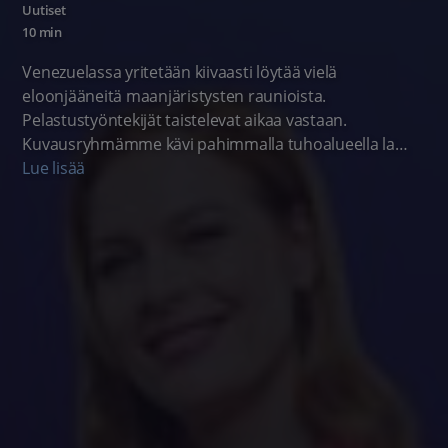
Uutiset
10 min
Venezuelassa yritetään kiivaasti löytää vielä
eloonjääneitä maanjäristysten raunioista.
Pelastustyöntekijät taistelevat aikaa vastaan.
Kuvausryhmämme kävi pahimmalla tuhoalueella la
Guairassa. Keski-Euroopassa kärsitään
Lue lisää
ennätyshelteistä, ja kaupungeissa etsitään keinoja
laskea lämpötiloja. Alkuviikolla aurinko paistaa monin
paikoin mutta ukkoskuuroilta ei vältytä.