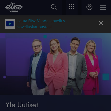
Lataa Elisa Viihde -sovellus
sovelluskaupastasi
Yle Uutiset