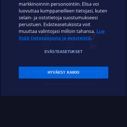
markkinoinnin personointiin. Elisa voi
ASIAKASPALVELU
luovuttaa kumppaneilleen tietojasi, kuten
selain- ja ostotietoja suostumukseesi
ELISA.FI
perustuen. Evästeasetuksista voit
muuttaa valintojasi milloin tahansa.
Lue
lisää tietosuojasta ja evästeistä.
EVÄSTEASETUKSET
Sopimusehdot
Tietosuoja
Evästeasetukset
HYVÄKSY KAIKKI
Sääntelyviranomaiset
Saavutettavuus
Tekijänoikeudet © 2026 Elisa Oyj