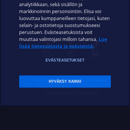
analytiikkaan, sekä sisällön ja
markkinoinnin personointiin. Elisa voi
ASIAKASPALVELU
luovuttaa kumppaneilleen tietojasi, kuten
selain- ja ostotietoja suostumukseesi
ELISA.FI
perustuen. Evästeasetuksista voit
muuttaa valintojasi milloin tahansa.
Lue
lisää tietosuojasta ja evästeistä.
EVÄSTEASETUKSET
Sopimusehdot
Tietosuoja
Evästeasetukset
HYVÄKSY KAIKKI
Sääntelyviranomaiset
Saavutettavuus
Tekijänoikeudet © 2026 Elisa Oyj