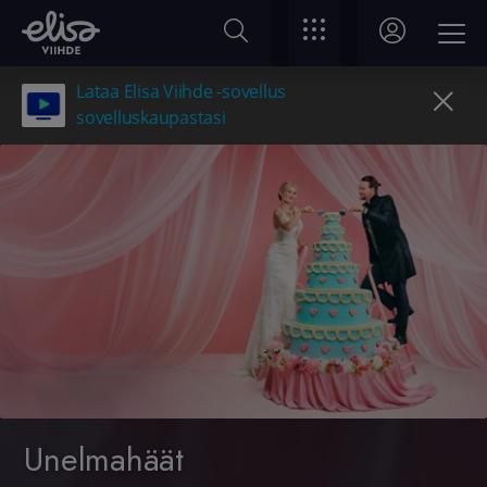
Lataa Elisa Viihde -sovellus
sovelluskaupastasi
Unelmahäät