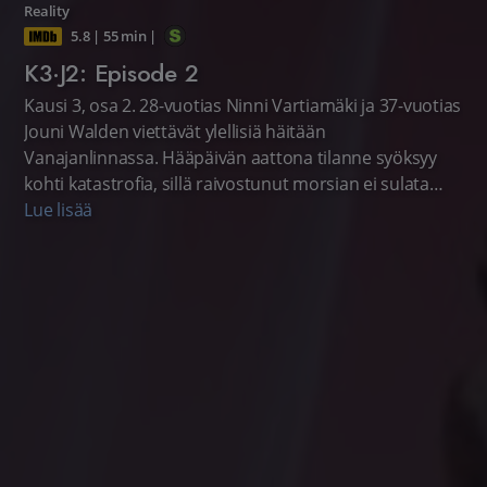
Reality
5.8
|
55 min
|
K3·J2: Episode 2
Kausi 3, osa 2. 28-vuotias Ninni Vartiamäki ja 37-vuotias
Jouni Walden viettävät ylellisiä häitään
Vanajanlinnassa. Hääpäivän aattona tilanne syöksyy
kohti katastrofia, sillä raivostunut morsian ei sulata
tietoa juhla-paikalta puuttuvista kukista. (Kotimainen
Lue lisää
tosi-tv, 2019)