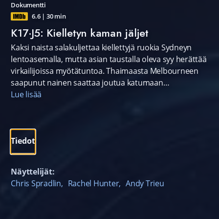
Dokumentti
6.6
|
30 min
K17·J5: Kielletyn kaman jäljet
Kaksi naista salakuljettaa kiellettyjä ruokia Sydneyn
lentoasemalla, mutta asian taustalla oleva syy herättää
virkailijoissa myötätuntoa. Thaimaasta Melbourneen
saapunut nainen saattaa joutua katumaan
matkalaukun lainaamista tuttavaltaan. Melbournen
Lue lisää
lentorahtiterminaalissa tutkitaan arveluttavaa kori- ja
kynttiläpakkausta.
Tiedot
Näyttelijät:
Chris Spradlin
,
Rachel Hunter
,
Andy Trieu