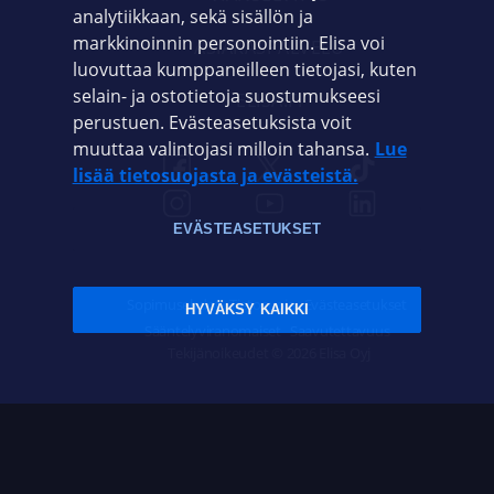
analytiikkaan, sekä sisällön ja
markkinoinnin personointiin. Elisa voi
ASIAKASPALVELU
luovuttaa kumppaneilleen tietojasi, kuten
selain- ja ostotietoja suostumukseesi
ELISA.FI
perustuen. Evästeasetuksista voit
muuttaa valintojasi milloin tahansa.
Lue
lisää tietosuojasta ja evästeistä.
EVÄSTEASETUKSET
Sopimusehdot
Tietosuoja
Evästeasetukset
HYVÄKSY KAIKKI
Sääntelyviranomaiset
Saavutettavuus
Tekijänoikeudet © 2026 Elisa Oyj