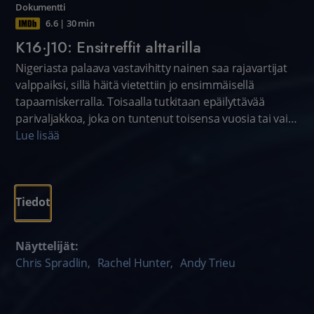
Dokumentti
6.6
|
30 min
K16·J10: Ensitreffit alttarilla
Nigeriasta palaava vastavihitty nainen saa rajavartijat
valppaiksi, sillä häitä vietettiin jo ensimmäisellä
tapaamiskerralla. Toisaalla tutkitaan epäilyttävää
parivaljakkoa, joka on tuntenut toisensa vuosia tai vain
hetken.
Lue lisää
Tiedot
Näyttelijät:
Chris Spradlin
,
Rachel Hunter
,
Andy Trieu