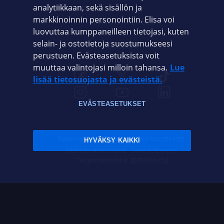
analytiikkaan, sekä sisällön ja
markkinoinnin personointiin. Elisa voi
ASIAKASPALVELU
luovuttaa kumppaneilleen tietojasi, kuten
selain- ja ostotietoja suostumukseesi
ELISA.FI
perustuen. Evästeasetuksista voit
muuttaa valintojasi milloin tahansa.
Lue
lisää tietosuojasta ja evästeistä.
EVÄSTEASETUKSET
Sopimusehdot
Tietosuoja
Evästeasetukset
HYVÄKSY KAIKKI
Sääntelyviranomaiset
Saavutettavuus
Tekijänoikeudet © 2026 Elisa Oyj