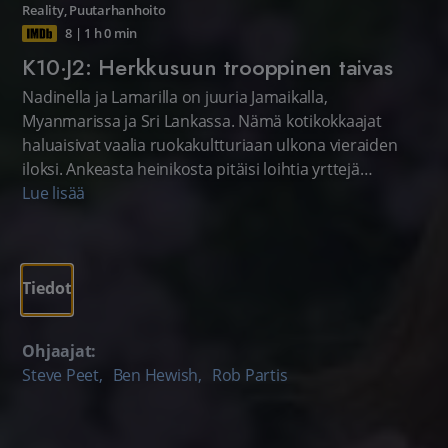
Reality
,
Puutarhanhoito
8
|
1 h 0 min
K10·J2: Herkkusuun trooppinen taivas
Nadinella ja Lamarilla on juuria Jamaikalla,
Myanmarissa ja Sri Lankassa. Nämä kotikokkaajat
haluaisivat vaalia ruokakultturiaan ulkona vieraiden
iloksi. Ankeasta heinikosta pitäisi loihtia yrttejä
pursuava trooppinen keidas.
Lue lisää
Tiedot
Ohjaajat:
Steve Peet
,
Ben Hewish
,
Rob Partis