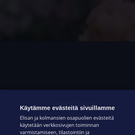
OHJEET JA VINKIT
Käytämme evästeitä sivuillamme
Elisan ja kolmansien osapuolien evästeitä
OMAYHTEISÖ
käytetään verkkosivujen toiminnan
varmistamiseen, tilastointiin ja
VIANSELVITYS