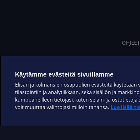
OHJEET
Käytämme evästeitä sivuillamme
Elisan ja kolmansien osapuolien evästeitä käytetään
tilastointiin ja analytiikkaan, sekä sisällön ja markkin
kumppaneilleen tietojasi, kuten selain- ja ostotieto
voit muuttaa valintojasi milloin tahansa.
Lue lisää ti