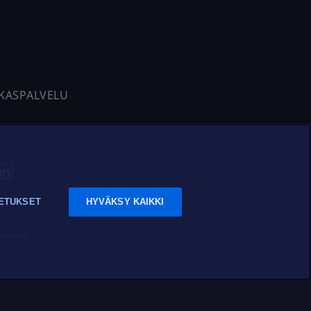
AKASPALVELU
ETUKSET
HYVÄKSY KAIKKI
tavuus