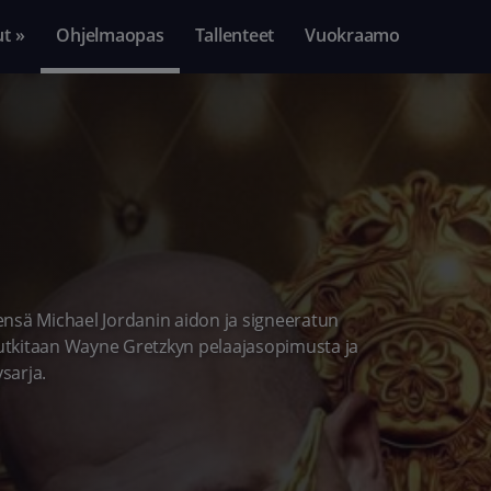
ut »
Ohjelmaopas
Tallenteet
Vuokraamo
teensä Michael Jordanin aidon ja signeeratun
 tutkitaan Wayne Gretzkyn pelaajasopimusta ja
sarja.