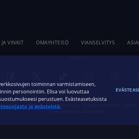
 JA VINKIT
OMAYHTEISÖ
VIANSELVITYS
ASI
ELISA.FI
 verkkosivujen toiminnan varmistamiseen,
EVÄSTEAS
oinnin personointiin. Elisa voi luovuttaa
ja suostumukseesi perustuen. Evästeasetuksista
Sopimusehdot
Tietosuoja
Evästeasetukset
Sääntelyviranomaiset
Saavutet
etosuojasta ja evästeistä.
Tekijänoikeudet © 2026 Elisa Oyj