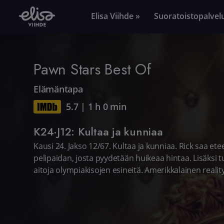
Elisa Viihde »
Suoratoistopalvel
Pawn Stars Best Of
Elämäntapa
5.7
|
1 h 0 min
K24·J12: Kultaa ja kunniaa
Kausi 24. Jakso 12/67. Kultaa ja kunniaa. Rick saa e
pelipaidan, josta pyydetään huikeaa hintaa. Lisäksi
aitoja olympiakisojen esineitä. Amerikkalainen reality