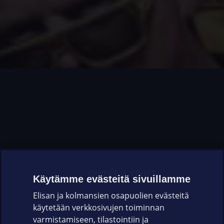
OHJEET JA VINKIT
Käytämme evästeitä sivuillamme
Elisan ja kolmansien osapuolien evästeitä
OMAYHTEISÖ
käytetään verkkosivujen toiminnan
varmistamiseen, tilastointiin ja
VIANSELVITYS