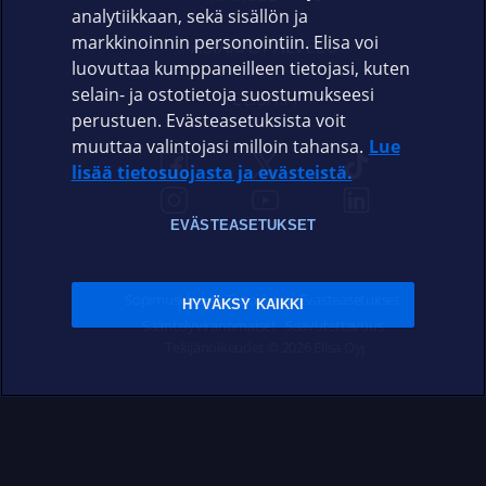
analytiikkaan, sekä sisällön ja
markkinoinnin personointiin. Elisa voi
ASIAKASPALVELU
luovuttaa kumppaneilleen tietojasi, kuten
selain- ja ostotietoja suostumukseesi
ELISA.FI
perustuen. Evästeasetuksista voit
muuttaa valintojasi milloin tahansa.
Lue
lisää tietosuojasta ja evästeistä.
EVÄSTEASETUKSET
Sopimusehdot
Tietosuoja
Evästeasetukset
HYVÄKSY KAIKKI
Sääntelyviranomaiset
Saavutettavuus
Tekijänoikeudet © 2026 Elisa Oyj