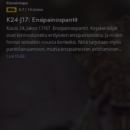
Elämäntapa
5.7
|
1 h 0 min
K24·J17: Ensipainospantit
Kausi 24. Jakso 17/67. Ensipainospantit. Kirjakeräilijät
ovat kiinnostuneita erityisesti ensipainoksista, ja niiden
hinnat voivatkin nousta korkeiksi. Niitä tarjotaan myös
panttilainaamoon, mutta ensipainosten erottaminen
vaatii asiantuntemusta, eikä pettymyksiltäkään aina
Lue lisää
vältytä. Amerikkalainen realitysarja.