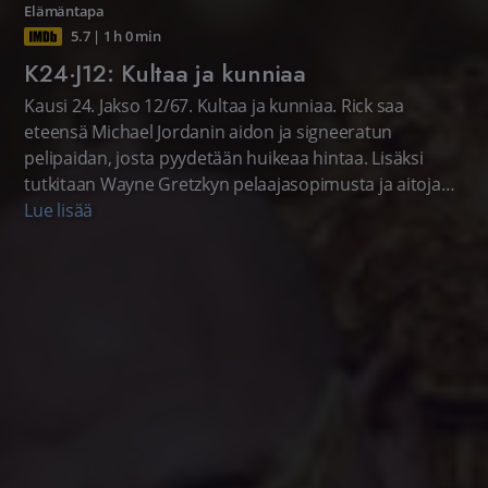
Elämäntapa
5.7
|
1 h 0 min
K24·J12: Kultaa ja kunniaa
Kausi 24. Jakso 12/67. Kultaa ja kunniaa. Rick saa
eteensä Michael Jordanin aidon ja signeeratun
pelipaidan, josta pyydetään huikeaa hintaa. Lisäksi
tutkitaan Wayne Gretzkyn pelaajasopimusta ja aitoja
olympiakisojen esineitä. Amerikkalainen realitysarja.
Lue lisää