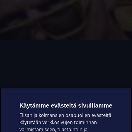
OHJEET JA VINKIT
Käytämme evästeitä sivuillamme
Elisan ja kolmansien osapuolien evästeitä
OMAYHTEISÖ
käytetään verkkosivujen toiminnan
varmistamiseen, tilastointiin ja
VIANSELVITYS