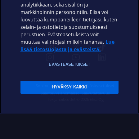
analytiikkaan, sekä sisällön ja
markkinoinnin personointiin. Elisa voi
ASIAKASPALVELU
luovuttaa kumppaneilleen tietojasi, kuten
selain- ja ostotietoja suostumukseesi
ELISA.FI
perustuen. Evästeasetuksista voit
muuttaa valintojasi milloin tahansa.
Lue
lisää tietosuojasta ja evästeistä.
EVÄSTEASETUKSET
Sopimusehdot
Tietosuoja
Evästeasetukset
HYVÄKSY KAIKKI
Sääntelyviranomaiset
Saavutettavuus
Tekijänoikeudet © 2026 Elisa Oyj