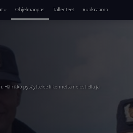
ut »
Ohjelmaopas
Tallenteet
Vuokraamo
 Häirikkö pysäyttelee liikennettä nelostiellä ja