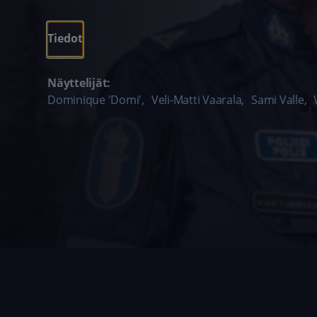
Tiedot
Näyttelijät:
Dominique 'Domi'
,
Veli-Matti Vaarala
,
Sami Valle
,