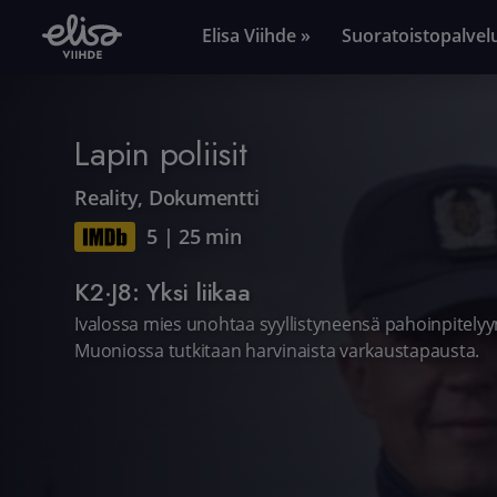
Elisa Viihde »
Suoratoistopalvel
Lapin poliisit
Reality
,
Dokumentti
5
|
25 min
K2·J8: Yksi liikaa
Ivalossa mies unohtaa syyllistyneensä pahoinpitelyyn.
Muoniossa tutkitaan harvinaista varkaustapausta.