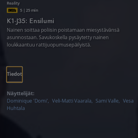
Reality
5
|
25 min
K1·J35: Ensilumi
Nainen soittaa poliisin poistamaan miesystävänsä
asunnostaan. Savukoskella pysäytetty nainen
loukkaantuu rattijuopumusepäilyistä.
Tiedot
Näyttelijät:
Dominique 'Domi'
,
Veli-Matti Vaarala
,
Sami Valle
,
Vesa
Huhtala