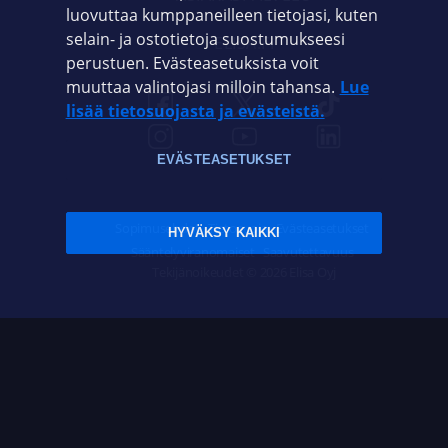
luovuttaa kumppaneilleen tietojasi, kuten
selain- ja ostotietoja suostumukseesi
ELISA.FI
perustuen. Evästeasetuksista voit
muuttaa valintojasi milloin tahansa.
Lue
lisää tietosuojasta ja evästeistä.
EVÄSTEASETUKSET
Sopimusehdot
Tietosuoja
Evästeasetukset
HYVÄKSY KAIKKI
Sääntelyviranomaiset
Saavutettavuus
Tekijänoikeudet © 2026 Elisa Oyj