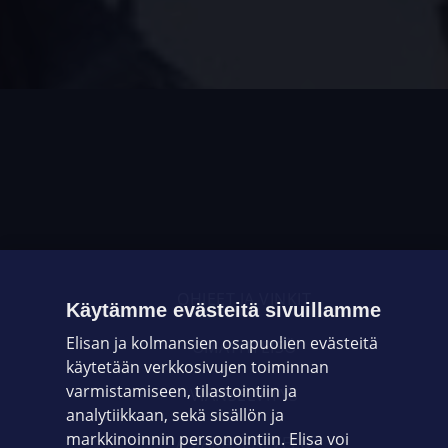
OHJEET JA VINKIT
Käytämme evästeitä sivuillamme
Elisan ja kolmansien osapuolien evästeitä
OMAYHTEISÖ
käytetään verkkosivujen toiminnan
varmistamiseen, tilastointiin ja
VIANSELVITYS
analytiikkaan, sekä sisällön ja
markkinoinnin personointiin. Elisa voi
ASIAKASPALVELU