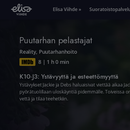
Elisa Viihde »
Suoratoistopalvel
Puutarhan pelastajat
Reality
,
Puutarhanhoito
8
|
1 h 0 min
K10·J3: Ystävyyttä ja esteettömyyttä
Ystävykset Jackie ja Debs haluaisivat viettää aikaa Ja
pyörätuolillaan uloskäyntiä pidemmälle. Toiveissa on 
vettä ja tilaa teehetkiin.