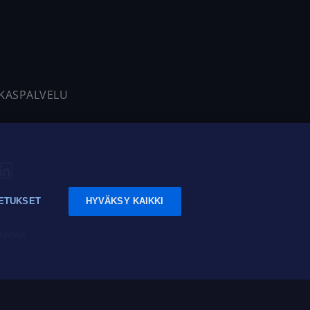
AKASPALVELU
ETUKSET
HYVÄKSY KAIKKI
tavuus