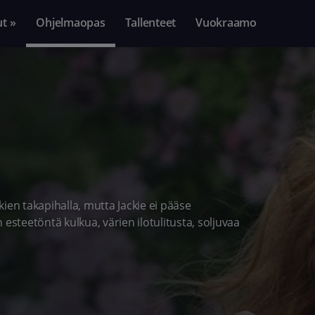
ut »
Ohjelmaopas
Tallenteet
Vuokraamo
ckien takapihalla, mutta Jackie ei pääse
esteetöntä kulkua, värien ilotulitusta, soljuvaa