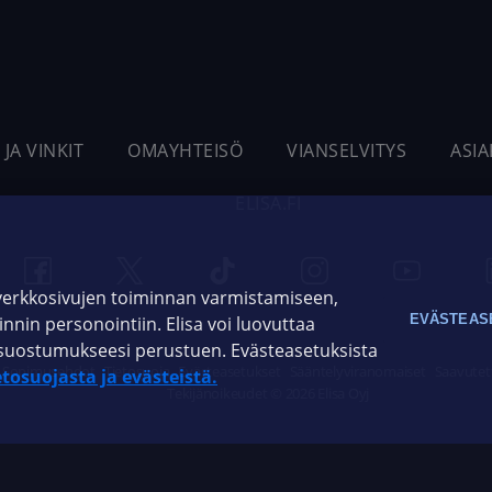
 JA VINKIT
OMAYHTEISÖ
VIANSELVITYS
ASI
ELISA.FI
 verkkosivujen toiminnan varmistamiseen,
EVÄSTEAS
oinnin personointiin. Elisa voi luovuttaa
ja suostumukseesi perustuen. Evästeasetuksista
Sopimusehdot
Tietosuoja
Evästeasetukset
Sääntelyviranomaiset
Saavutet
etosuojasta ja evästeistä.
Tekijänoikeudet © 2026 Elisa Oyj