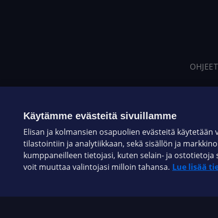
OHJEET
Käytämme evästeitä sivuillamme
Elisan ja kolmansien osapuolien evästeitä käytetään
tilastointiin ja analytiikkaan, sekä sisällön ja markkin
kumppaneilleen tietojasi, kuten selain- ja ostotieto
voit muuttaa valintojasi milloin tahansa.
Lue lisää ti