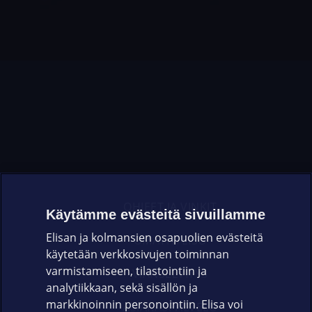
OHJEET JA VINKIT
Käytämme evästeitä sivuillamme
Elisan ja kolmansien osapuolien evästeitä
OMAYHTEISÖ
käytetään verkkosivujen toiminnan
varmistamiseen, tilastointiin ja
VIANSELVITYS
analytiikkaan, sekä sisällön ja
markkinoinnin personointiin. Elisa voi
ASIAKASPALVELU