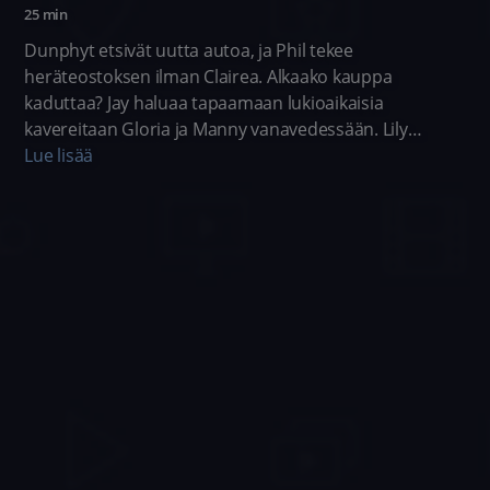
25 min
Dunphyt etsivät uutta autoa, ja Phil tekee
heräteostoksen ilman Clairea. Alkaako kauppa
kaduttaa? Jay haluaa tapaamaan lukioaikaisia
kavereitaan Gloria ja Manny vanavedessään. Lily
hukkaa suosikkipehmolelunsa metrossa, ja Mitchillä ja
Lue lisää
Camilla on käsissään