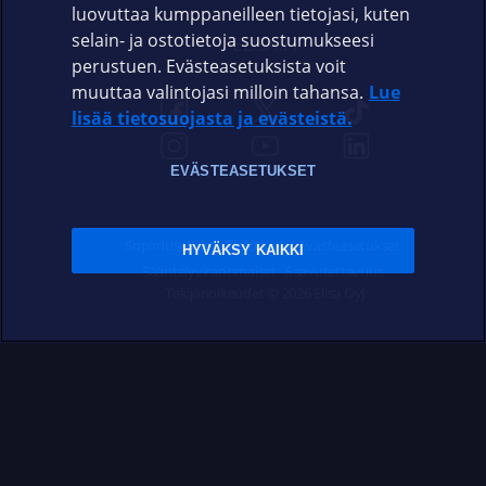
luovuttaa kumppaneilleen tietojasi, kuten
selain- ja ostotietoja suostumukseesi
ELISA.FI
perustuen. Evästeasetuksista voit
muuttaa valintojasi milloin tahansa.
Lue
lisää tietosuojasta ja evästeistä.
EVÄSTEASETUKSET
Sopimusehdot
Tietosuoja
Evästeasetukset
HYVÄKSY KAIKKI
Sääntelyviranomaiset
Saavutettavuus
Tekijänoikeudet © 2026 Elisa Oyj