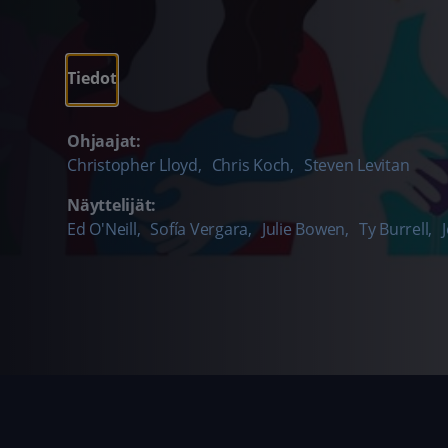
Tiedot
Ohjaajat:
Christopher Lloyd
,
Chris Koch
,
Steven Levitan
Näyttelijät:
Ed O'Neill
,
Sofía Vergara
,
Julie Bowen
,
Ty Burrell
,