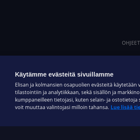
OHJEET
Käytämme evästeitä sivuillamme
Elisan ja kolmansien osapuolien evästeitä käytetään
tilastointiin ja analytiikkaan, sekä sisällön ja markkin
kumppaneilleen tietojasi, kuten selain- ja ostotieto
voit muuttaa valintojasi milloin tahansa.
Lue lisää ti