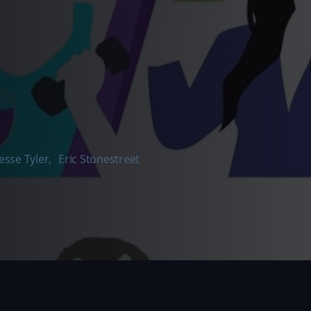
Jesse Tyler
,
Eric Stonestreet