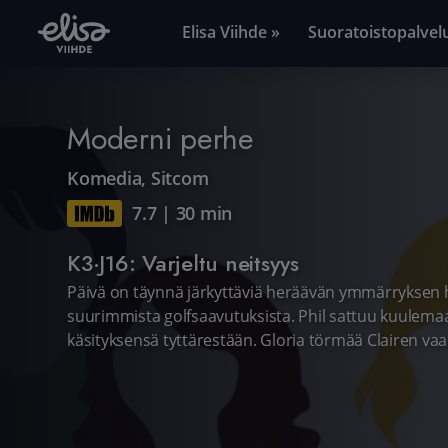
Elisa Viihde »
Suoratoistopalvel
Moderni perhe
Komedia
,
Sitcom
7.7
|
30 min
K3·J16: Varjeltu neitsyys
Päivä on täynnä järkyttäviä heräävän ymmärryksen h
suurimmista golfsaavutuksista. Phil sattuu kuulemaa
käsityksensä tyttärestään. Gloria törmää Clairen vaa