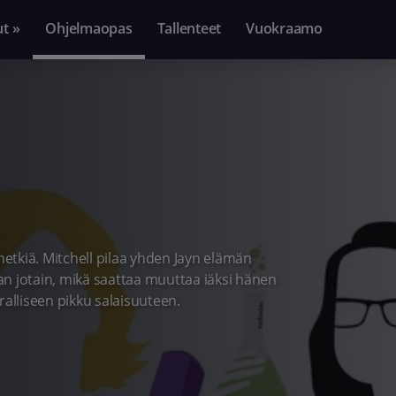
ut »
Ohjelmaopas
Tallenteet
Vuokraamo
etkiä. Mitchell pilaa yhden Jayn elämän
n jotain, mikä saattaa muuttaa iäksi hänen
ralliseen pikku salaisuuteen.