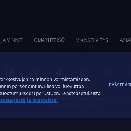
 JA VINKIT
OMAYHTEISÖ
VIANSELVITYS
ASI
ELISA.FI
 verkkosivujen toiminnan varmistamiseen,
EVÄSTEAS
oinnin personointiin. Elisa voi luovuttaa
ja suostumukseesi perustuen. Evästeasetuksista
Sopimusehdot
Tietosuoja
Evästeasetukset
Sääntelyviranomaiset
Saavutet
etosuojasta ja evästeistä.
Tekijänoikeudet © 2026 Elisa Oyj