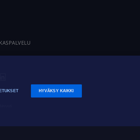
AKASPALVELU
ETUKSET
HYVÄKSY KAIKKI
tavuus